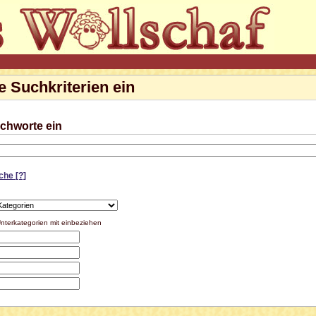
e Suchkriterien ein
ichworte ein
uche
[?]
nterkategorien mit einbeziehen