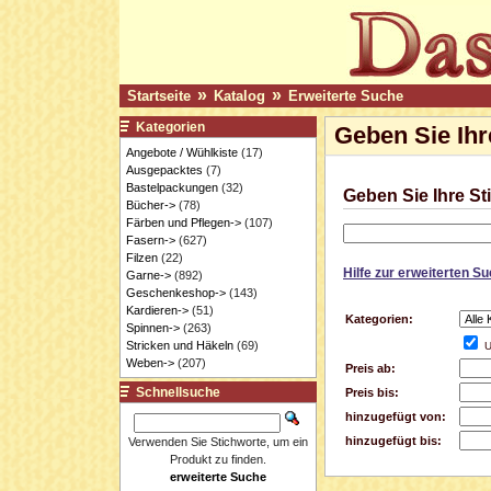
»
»
Startseite
Katalog
Erweiterte Suche
Kategorien
Geben Sie Ihr
Angebote / Wühlkiste
(17)
Ausgepacktes
(7)
Bastelpackungen
(32)
Geben Sie Ihre St
Bücher->
(78)
Färben und Pflegen->
(107)
Fasern->
(627)
Filzen
(22)
Hilfe zur erweiterten S
Garne->
(892)
Geschenkeshop->
(143)
Kardieren->
(51)
Kategorien:
Spinnen->
(263)
Stricken und Häkeln
(69)
U
Weben->
(207)
Preis ab:
Schnellsuche
Preis bis:
hinzugefügt von:
hinzugefügt bis:
Verwenden Sie Stichworte, um ein
Produkt zu finden.
erweiterte Suche