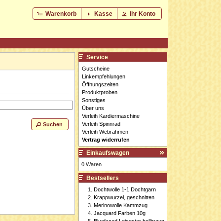
Warenkorb
Kasse
Ihr Konto
Service
Gutscheine
Linkempfehlungen
Öffnungszeiten
Produktproben
Sonstiges
Über uns
Verleih Kardiermaschine
Verleih Spinnrad
Suchen
Verleih Webrahmen
Vertrag widerrufen
Einkaufswagen
0 Waren
Bestsellers
Dochtwolle 1-1 Dochtgarn
Krappwurzel, geschnitten
Merinowolle Kammzug
Jacquard Farben 10g
Bluefaced Leicester hellbraun