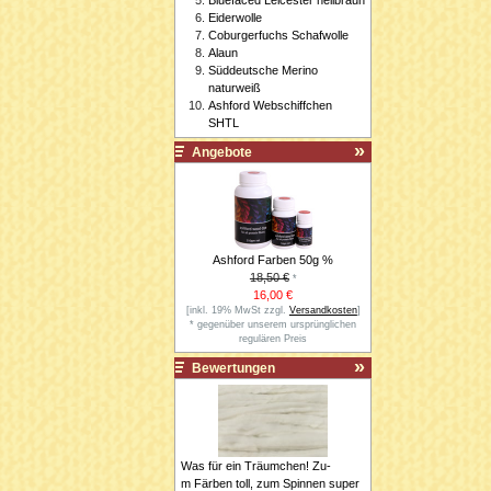
Eiderwolle
Coburgerfuchs Schafwolle
Alaun
Süddeutsche Merino
naturweiß
Ashford Webschiffchen
SHTL
Angebote
Ashford Farben 50g %
18,50 €
*
16,00 €
[inkl. 19% MwSt zzgl.
Versandkosten
]
* gegenüber unserem ursprünglichen
regulären Preis
Bewertungen
Was für ein Träumchen! Zu-
m Färben toll, zum Spinnen super