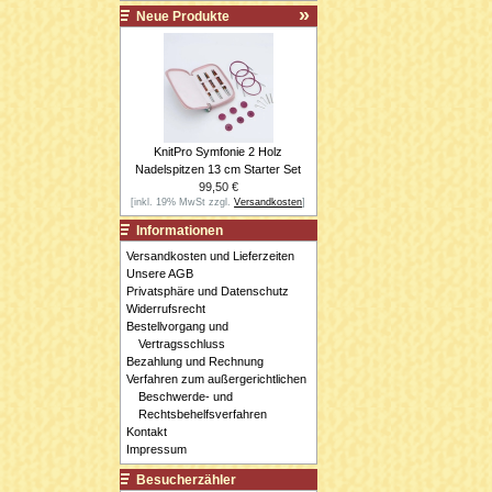
Neue Produkte
KnitPro Symfonie 2 Holz
Nadelspitzen 13 cm Starter Set
99,50 €
[inkl. 19% MwSt zzgl.
Versandkosten
]
Informationen
Versandkosten und Lieferzeiten
Unsere AGB
Privatsphäre und Datenschutz
Widerrufsrecht
Bestellvorgang und
Vertragsschluss
Bezahlung und Rechnung
Verfahren zum außergerichtlichen
Beschwerde- und
Rechtsbehelfsverfahren
Kontakt
Impressum
Besucherzähler