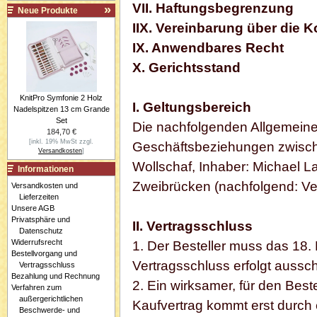
VII. Haftungsbegrenzung
Neue Produkte
IIX. Vereinbarung über die 
IX. Anwendbares Recht
X. Gerichtsstand
KnitPro Symfonie 2 Holz
I. Geltungsbereich
Nadelspitzen 13 cm Grande
Set
Die nachfolgenden Allgemeine
184,70 €
[inkl. 19% MwSt zzgl.
Geschäftsbeziehungen zwisch
Versandkosten
]
Wollschaf, Inhaber: Michael L
Informationen
Zweibrücken (nachfolgend: Ver
Versandkosten und
Lieferzeiten
Unsere AGB
Privatsphäre und
II. Vertragsschluss
Datenschutz
Widerrufsrecht
1. Der Besteller muss das 18.
Bestellvorgang und
Vertragsschluss erfolgt aussch
Vertragsschluss
Bezahlung und Rechnung
2. Ein wirksamer, für den Best
Verfahren zum
außergerichtlichen
Kaufvertrag kommt erst durch
Beschwerde- und