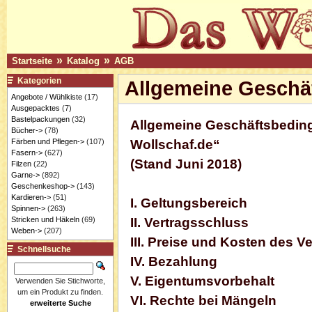
»
»
Startseite
Katalog
AGB
Kategorien
Allgemeine Geschä
Angebote / Wühlkiste
(17)
Ausgepacktes
(7)
Bastelpackungen
(32)
Allgemeine Geschäftsbedin
Bücher->
(78)
Färben und Pflegen->
(107)
Wollschaf.de“
Fasern->
(627)
(Stand Juni 2018)
Filzen
(22)
Garne->
(892)
Geschenkeshop->
(143)
Kardieren->
(51)
I. Geltungsbereich
Spinnen->
(263)
Stricken und Häkeln
(69)
II. Vertragsschluss
Weben->
(207)
III. Preise und Kosten des 
Schnellsuche
IV. Bezahlung
V. Eigentumsvorbehalt
Verwenden Sie Stichworte,
um ein Produkt zu finden.
VI. Rechte bei Mängeln
erweiterte Suche