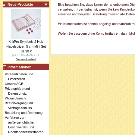
Neue Produkte
Bitte beachten Sie, dass keiner der angebotenen Di
verwalten, ...) verfügbar ist, wenn Sie kein Kundenk
einsehen und bei jeder Bestellung müssen alle Daten
Ein Kundenkonto ist schnell angelegt und natürlich 
Wollen Sie trotzdem ohne Konto fortfahren, dann klick
KnitPro Symfonie 2 Holz
Nadelspitzen 5 cm Mini Set
81,90 €
[inkl. 19% MwSt zzgl.
Versandkosten
]
Informationen
Versandkosten und
Lieferzeiten
Unsere AGB
Privatsphäre und
Datenschutz
Widerrufsrecht
Bestellvorgang und
Vertragsschluss
Bezahlung und Rechnung
Verfahren zum
außergerichtlichen
Beschwerde- und
Rechtsbehelfsverfahren