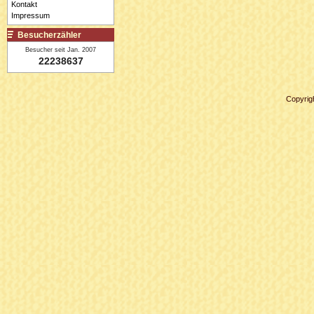
Kontakt
Impressum
Besucherzähler
Besucher seit Jan. 2007
22238637
Copyrig