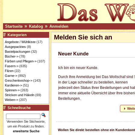
»
»
Startseite
Katalog
Anmelden
Kategorien
Melden Sie sich an
Angebote / Wühlkiste
(17)
Ausgepacktes
(8)
Bastelpackungen
(32)
Neuer Kunde
Bücher->
(78)
Färben und Pflegen->
(107)
Fasern->
(635)
Ich bin ein neuer Kunde.
Filzen
(22)
Garne->
(892)
Durch Ihre Anmeldung bei Das Wollschaf sind 
Geschenkeshop->
(143)
in der Lage schneller zu bestellen, kennen
Kardieren->
(51)
jederzeit den Status Ihrer Bestellungen und h
Spinnen->
(263)
immer eine aktuelle Übersicht über Ihre bisher
Stricken und Häkeln
(69)
Bestellungen.
Weben->
(207)
Schnellsuche
Weit
Verwenden Sie Stichworte,
um ein Produkt zu finden.
Wollen Sie direkt bestellen ohne ein Kundenkon
erweiterte Suche