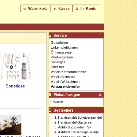
Warenkorb
Kasse
Ihr Konto
Service
Gutscheine
Linkempfehlungen
Öffnungszeiten
Produktproben
Sonstiges
Über uns
Verleih Kardiermaschine
Verleih Spinnrad
Verleih Webrahmen
Sonstiges
Vertrag widerrufen
Einkaufswagen
0 Waren
Bestsellers
Handspindel/Scheibenspindel
Handspindel-Starterset
Ashford Zugfeder TSP
Ashford Kreuzhaspel Niddy
Noddy NNS NN NNJ