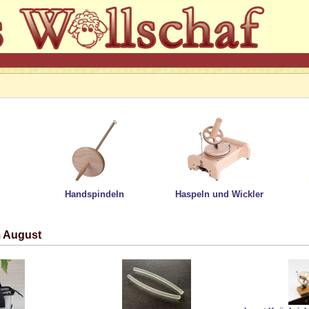
Handspindeln
Haspeln und Wickler
m August