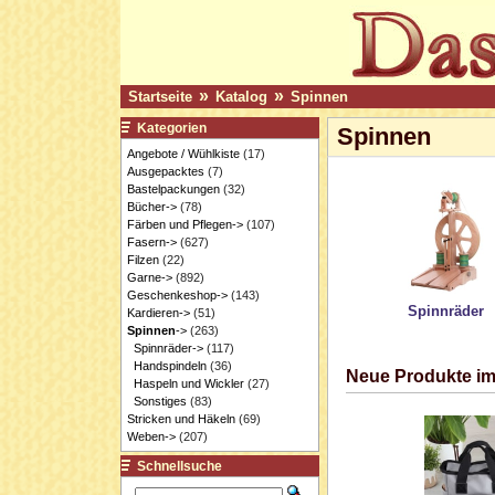
»
»
Startseite
Katalog
Spinnen
Kategorien
Spinnen
Angebote / Wühlkiste
(17)
Ausgepacktes
(7)
Bastelpackungen
(32)
Bücher->
(78)
Färben und Pflegen->
(107)
Fasern->
(627)
Filzen
(22)
Garne->
(892)
Geschenkeshop->
(143)
Spinnräder
Kardieren->
(51)
Spinnen
->
(263)
Spinnräder->
(117)
Handspindeln
(36)
Neue Produkte i
Haspeln und Wickler
(27)
Sonstiges
(83)
Stricken und Häkeln
(69)
Weben->
(207)
Schnellsuche