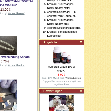
ler Wollwickler WA0463
Kromski Kreuzhaspel /
451 WA0462
Niddy-Noddy mittel
113,90 €
Ashford Spinnradöl BTO
St zzgl.
Versandkosten
]
Ashford Yarn Gauge YG
Kromski Kreuzhaspel /
Niddy-Noddy groß
Ashford Spulenbremse BBS
Kromski Scheibenspindel
Kopfspindel
Angebote
htverbindung Sonata
5,70 €
St zzgl.
Versandkosten
]
Ashford Farben 10g %
6,60 €
*
5,90 €
[inkl. 19% MwSt zzgl.
Versandkosten
]
* gegenüber unserem ursprünglichen
regulären Preis
Bewertungen