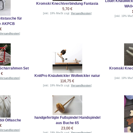
Louet Knäulwick
Kromski Knechtverbindung Fantasia
WA0
5,70 €
[inkl. 19% MwSt zzgl.
Versandkosten
]
[inkl. 19% Mw
itstasche für
te AKPCB
 €
Versandkosten
]
 Schärrahmen Set
Kromski Knec
 €
KnitPro Knäulwickler Wollwickler natur
Versandkosten
]
[inkl. 19% Mw
116,75 €
[inkl. 19% MwSt zzgl.
Versandkosten
]
handgefertigte Fußspindel Handspindel
öl Ölflasche
aus Buche 65
 €
23,00 €
Versandkosten
]
[inkl. 19% MwSt zzgl.
Versandkosten
]