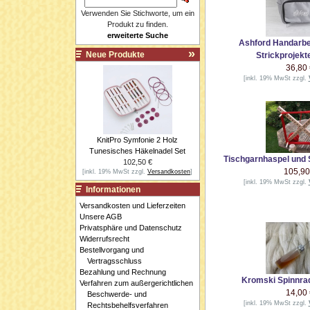
Verwenden Sie Stichworte, um ein
Produkt zu finden.
erweiterte Suche
Ashford Handarbe
Neue Produkte
Strickprojek
36,80
[inkl. 19% MwSt zzgl.
KnitPro Symfonie 2 Holz
Tunesisches Häkelnadel Set
Tischgarnhaspel und
102,50 €
105,90
[inkl. 19% MwSt zzgl.
Versandkosten
]
[inkl. 19% MwSt zzgl.
Informationen
Versandkosten und Lieferzeiten
Unsere AGB
Privatsphäre und Datenschutz
Widerrufsrecht
Bestellvorgang und
Vertragsschluss
Bezahlung und Rechnung
Kromski Spinnrad
Verfahren zum außergerichtlichen
14,00
Beschwerde- und
[inkl. 19% MwSt zzgl.
Rechtsbehelfsverfahren