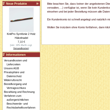
Neue Produkte
Bitte beachten Sie, dass keiner der angebotenen Di
verwalten, ...) verfügbar ist, wenn Sie kein Kundenk
einsehen und bei jeder Bestellung müssen alle Daten
Ein Kundenkonto ist schnell angelegt und natürlich 
Wollen Sie trotzdem ohne Konto fortfahren, dann klick
KnitPro Symfonie 2 Holz
Häkelnadel
7,10 €
[inkl. 19% MwSt zzgl.
Versandkosten
]
Informationen
Versandkosten und
Lieferzeiten
Unsere AGB
Privatsphäre und
Datenschutz
Widerrufsrecht
Bestellvorgang und
Vertragsschluss
Bezahlung und Rechnung
Verfahren zum
außergerichtlichen
Beschwerde- und
Rechtsbehelfsverfahren