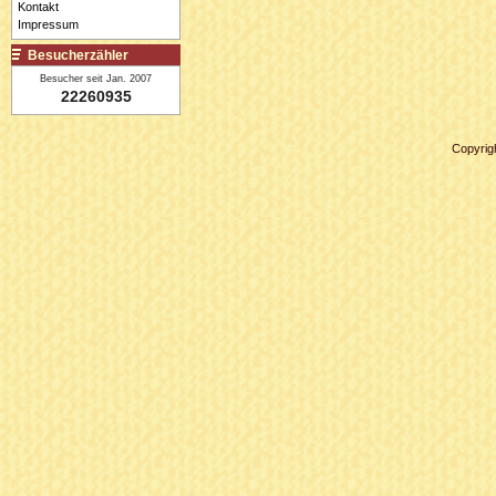
Kontakt
Impressum
Besucherzähler
Besucher seit Jan. 2007
22260935
Copyrig