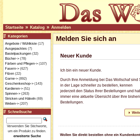
»
»
Startseite
Katalog
Anmelden
Kategorien
Melden Sie sich an
Angebote / Wühlkiste
(17)
Ausgepacktes
(7)
Bastelpackungen
(32)
Neuer Kunde
Bücher->
(78)
Färben und Pflegen->
(107)
Fasern->
(627)
Ich bin ein neuer Kunde.
Filzen
(22)
Garne->
(892)
Durch Ihre Anmeldung bei Das Wollschaf sind 
Geschenkeshop->
(143)
in der Lage schneller zu bestellen, kennen
Kardieren->
(51)
jederzeit den Status Ihrer Bestellungen und h
Spinnen->
(263)
immer eine aktuelle Übersicht über Ihre bisher
Stricken und Häkeln
(69)
Bestellungen.
Weben->
(207)
Schnellsuche
Weit
Verwenden Sie Stichworte,
um ein Produkt zu finden.
Wollen Sie direkt bestellen ohne ein Kundenkon
erweiterte Suche