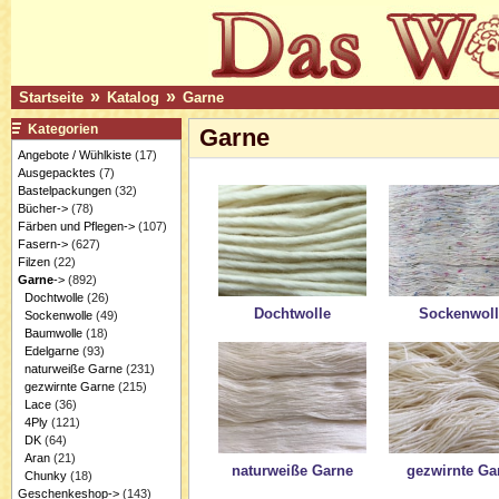
»
»
Startseite
Katalog
Garne
Kategorien
Garne
Angebote / Wühlkiste
(17)
Ausgepacktes
(7)
Bastelpackungen
(32)
Bücher->
(78)
Färben und Pflegen->
(107)
Fasern->
(627)
Filzen
(22)
Garne
->
(892)
Dochtwolle
(26)
Dochtwolle
Sockenwoll
Sockenwolle
(49)
Baumwolle
(18)
Edelgarne
(93)
naturweiße Garne
(231)
gezwirnte Garne
(215)
Lace
(36)
4Ply
(121)
DK
(64)
Aran
(21)
naturweiße Garne
gezwirnte Ga
Chunky
(18)
Geschenkeshop->
(143)