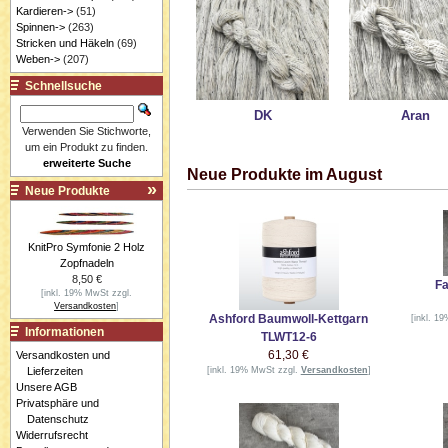
Kardieren->
(51)
Spinnen->
(263)
Stricken und Häkeln
(69)
Weben->
(207)
Schnellsuche
DK
Aran
Verwenden Sie Stichworte,
um ein Produkt zu finden.
erweiterte Suche
Neue Produkte im August
Neue Produkte
KnitPro Symfonie 2 Holz
Zopfnadeln
8,50 €
Fa
[inkl. 19% MwSt zzgl.
Versandkosten
]
Ashford Baumwoll-Kettgarn
[inkl. 1
Informationen
TLWT12-6
61,30 €
Versandkosten und
Lieferzeiten
[inkl. 19% MwSt zzgl.
Versandkosten
]
Unsere AGB
Privatsphäre und
Datenschutz
Widerrufsrecht