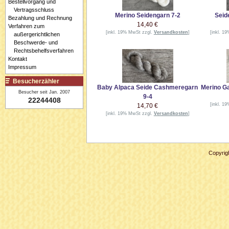
Bestellvorgang und
Vertragsschluss
Merino Seidengarn 7-2
Seid
Bezahlung und Rechnung
14,40 €
Verfahren zum
[inkl. 19% MwSt zzgl.
Versandkosten
]
[inkl. 1
außergerichtlichen
Beschwerde- und
Rechtsbehelfsverfahren
Kontakt
Impressum
Besucherzähler
Baby Alpaca Seide Cashmeregarn
Merino G
Besucher seit Jan. 2007
9-4
22244408
[inkl. 1
14,70 €
[inkl. 19% MwSt zzgl.
Versandkosten
]
Copyrig