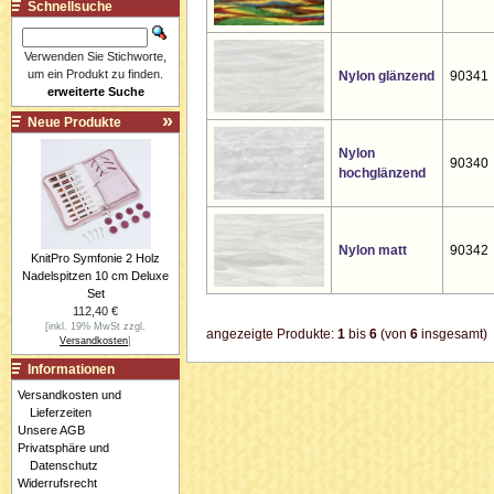
Schnellsuche
Verwenden Sie Stichworte,
um ein Produkt zu finden.
Nylon glänzend
90341
erweiterte Suche
Neue Produkte
Nylon
90340
hochglänzend
Nylon matt
90342
KnitPro Symfonie 2 Holz
Nadelspitzen 10 cm Deluxe
Set
112,40 €
[inkl. 19% MwSt zzgl.
angezeigte Produkte:
1
bis
6
(von
6
insgesamt)
Versandkosten
]
Informationen
Versandkosten und
Lieferzeiten
Unsere AGB
Privatsphäre und
Datenschutz
Widerrufsrecht