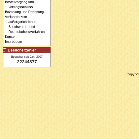
Bestellvorgang und
Vertragsschluss
Bezahlung und Rechnung
Verfahren zum
außergerichtlichen
Beschwerde- und
Rechtsbehelfsverfahren
Kontakt
Impressum
Besucherzähler
Besucher seit Jan. 2007
22244877
Copyrig