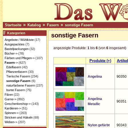
»
»
»
Startseite
Katalog
Fasern
sonstige Fasern
Kategorien
sonstige Fasern
Angebote / Wühlkiste
(17)
Ausgepacktes
(7)
angezeigte Produkte:
1
bis
6
(von
6
insgesamt)
Bastelpackungen
(32)
Bücher->
(78)
Färben und Pflegen->
(107)
Produkte (+)
Artikel
Fasern
->
(627)
Edelfasern
(42)
Pflanzenfasern
(33)
Tierische Fasern
(234)
Angelina
90350
sonstige Fasern
(6)
naturfarbene Fasern
(237)
bunte Fasern
(75)
Filzen
(22)
Angelina
Garne->
(892)
90351
Geschenkeshop->
(143)
Metallic
Kardieren->
(51)
Spinnen->
(263)
Stricken und Häkeln
(69)
Weben->
(207)
Nylon gefärbt
90343