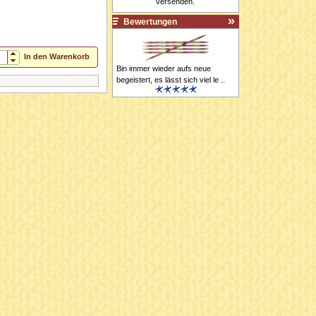
versenden.
Bewertungen
In den Warenkorb
Bin immer wieder aufs neue
begeistert, es lässt sich viel le ..