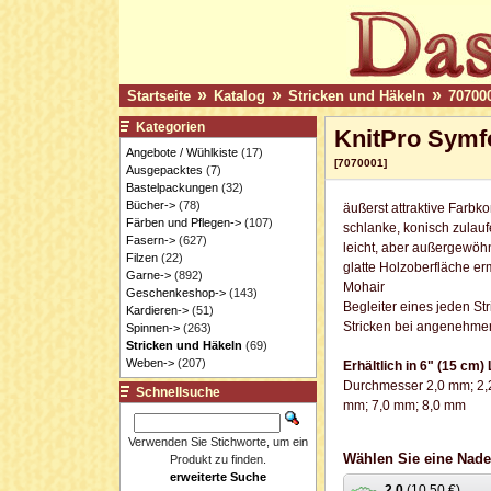
»
»
»
Startseite
Katalog
Stricken und Häkeln
70700
Kategorien
KnitPro Symfo
Angebote / Wühlkiste
(17)
[7070001]
Ausgepacktes
(7)
Bastelpackungen
(32)
Bücher->
(78)
äußerst attraktive Farb
Färben und Pflegen->
(107)
schlanke, konisch zulau
Fasern->
(627)
leicht, aber außergewöhn
Filzen
(22)
glatte Holzoberfläche er
Garne->
(892)
Mohair
Geschenkeshop->
(143)
Begleiter eines jeden St
Kardieren->
(51)
Stricken bei angenehm
Spinnen->
(263)
Stricken und Häkeln
(69)
Weben->
(207)
Erhältlich in 6" (15 cm)
Durchmesser 2,0 mm; 2,2
Schnellsuche
mm; 7,0 mm; 8,0 mm
Verwenden Sie Stichworte, um ein
Wählen Sie eine Nade
Produkt zu finden.
erweiterte Suche
2.0
(10,50 €)