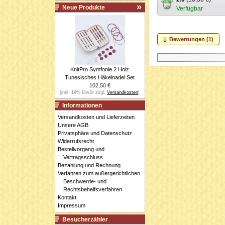
Neue Produkte
Verfügbar
Bewertungen (1)
KnitPro Symfonie 2 Holz
Tunesisches Häkelnadel Set
102,50 €
[inkl. 19% MwSt zzgl.
Versandkosten
]
Informationen
Versandkosten und Lieferzeiten
Unsere AGB
Privatsphäre und Datenschutz
Widerrufsrecht
Bestellvorgang und
Vertragsschluss
Bezahlung und Rechnung
Verfahren zum außergerichtlichen
Beschwerde- und
Rechtsbehelfsverfahren
Kontakt
Impressum
Besucherzähler