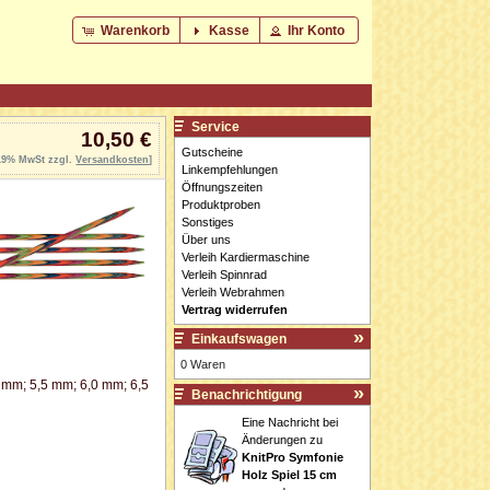
Warenkorb
Kasse
Ihr Konto
Service
10,50 €
Gutscheine
 19% MwSt zzgl.
Versandkosten
]
Linkempfehlungen
Öffnungszeiten
Produktproben
Sonstiges
Über uns
Verleih Kardiermaschine
Verleih Spinnrad
Verleih Webrahmen
Vertrag widerrufen
Einkaufswagen
0 Waren
 mm; 5,5 mm; 6,0 mm; 6,5
Benachrichtigung
Eine Nachricht bei
Änderungen zu
KnitPro Symfonie
Holz Spiel 15 cm