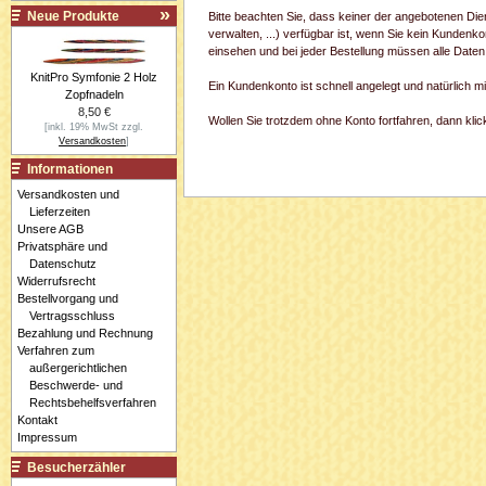
Neue Produkte
Bitte beachten Sie, dass keiner der angebotenen Di
verwalten, ...) verfügbar ist, wenn Sie kein Kundenk
einsehen und bei jeder Bestellung müssen alle Daten
KnitPro Symfonie 2 Holz
Ein Kundenkonto ist schnell angelegt und natürlich 
Zopfnadeln
8,50 €
Wollen Sie trotzdem ohne Konto fortfahren, dann klick
[inkl. 19% MwSt zzgl.
Versandkosten
]
Informationen
Versandkosten und
Lieferzeiten
Unsere AGB
Privatsphäre und
Datenschutz
Widerrufsrecht
Bestellvorgang und
Vertragsschluss
Bezahlung und Rechnung
Verfahren zum
außergerichtlichen
Beschwerde- und
Rechtsbehelfsverfahren
Kontakt
Impressum
Besucherzähler