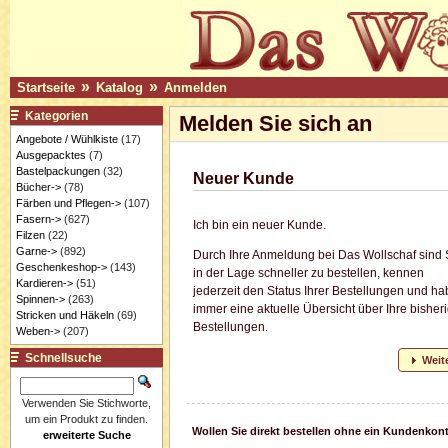
»
»
Startseite
Katalog
Anmelden
Kategorien
Melden Sie sich an
Angebote / Wühlkiste
(17)
Ausgepacktes
(7)
Bastelpackungen
(32)
Neuer Kunde
Bücher->
(78)
Färben und Pflegen->
(107)
Fasern->
(627)
Ich bin ein neuer Kunde.
Filzen
(22)
Garne->
(892)
Durch Ihre Anmeldung bei Das Wollschaf sind 
Geschenkeshop->
(143)
in der Lage schneller zu bestellen, kennen
Kardieren->
(51)
jederzeit den Status Ihrer Bestellungen und h
Spinnen->
(263)
immer eine aktuelle Übersicht über Ihre bisher
Stricken und Häkeln
(69)
Bestellungen.
Weben->
(207)
Schnellsuche
Weit
Verwenden Sie Stichworte,
um ein Produkt zu finden.
Wollen Sie direkt bestellen ohne ein Kundenkon
erweiterte Suche