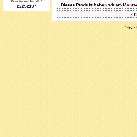
Besucher seit Jan. 2007
Dieses Produkt haben wir am Montag
22252137
P
Copyrig