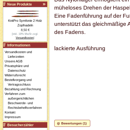
Neue Produkte
müheloses Drehen der Haspel
Eine Fadenführung auf der Fu
KnitPro Symfonie 2 Holz
unterstützt das gleichmäßige 
Zopfnadeln
8,50 €
des Fadens.
[inkl. 19% MwSt zzgl.
Versandkosten
]
Informationen
lackierte Ausführung
Versandkosten und
Lieferzeiten
Unsere AGB
Privatsphäre und
Datenschutz
Widerrufsrecht
Bestellvorgang und
Vertragsschluss
Bezahlung und Rechnung
Verfahren zum
außergerichtlichen
Beschwerde- und
Rechtsbehelfsverfahren
Kontakt
Impressum
Bewertungen (1)
Besucherzähler