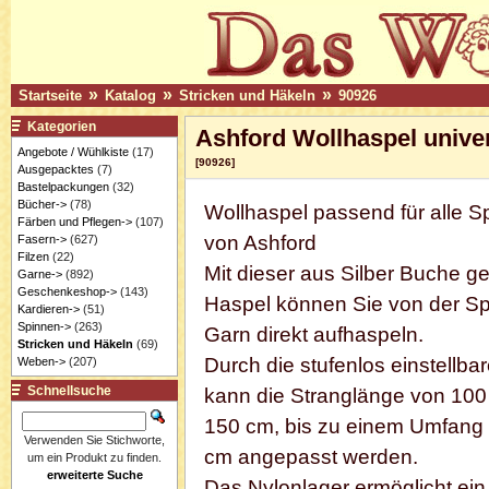
»
»
»
Startseite
Katalog
Stricken und Häkeln
90926
Kategorien
Ashford Wollhaspel unive
Angebote / Wühlkiste
(17)
[90926]
Ausgepacktes
(7)
Bastelpackungen
(32)
Bücher->
(78)
Wollhaspel passend für alle S
Färben und Pflegen->
(107)
von Ashford
Fasern->
(627)
Filzen
(22)
Mit dieser aus Silber Buche ge
Garne->
(892)
Geschenkeshop->
(143)
Haspel können Sie von der Sp
Kardieren->
(51)
Spinnen->
(263)
Garn direkt aufhaspeln.
Stricken und Häkeln
(69)
Durch die stufenlos einstellba
Weben->
(207)
Schnellsuche
kann die Stranglänge von 10
150 cm, bis zu einem Umfang
Verwenden Sie Stichworte,
cm angepasst werden.
um ein Produkt zu finden.
erweiterte Suche
Das Nylonlager ermöglicht ein