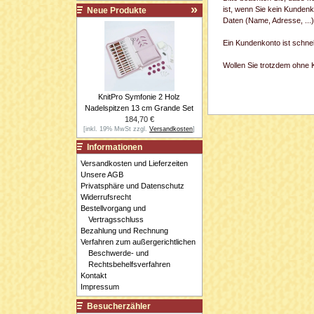
ist, wenn Sie kein Kundenk
Neue Produkte
Daten (Name, Adresse, ...
Ein Kundenkonto ist schne
Wollen Sie trotzdem ohne Ko
KnitPro Symfonie 2 Holz
Nadelspitzen 13 cm Grande Set
184,70 €
[inkl. 19% MwSt zzgl.
Versandkosten
]
Informationen
Versandkosten und Lieferzeiten
Unsere AGB
Privatsphäre und Datenschutz
Widerrufsrecht
Bestellvorgang und
Vertragsschluss
Bezahlung und Rechnung
Verfahren zum außergerichtlichen
Beschwerde- und
Rechtsbehelfsverfahren
Kontakt
Impressum
Besucherzähler