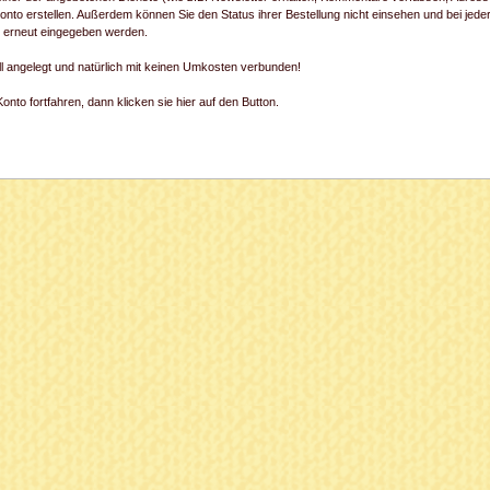
onto erstellen. Außerdem können Sie den Status ihrer Bestellung nicht einsehen und bei jede
) erneut eingegeben werden.
ll angelegt und natürlich mit keinen Umkosten verbunden!
nto fortfahren, dann klicken sie hier auf den Button.