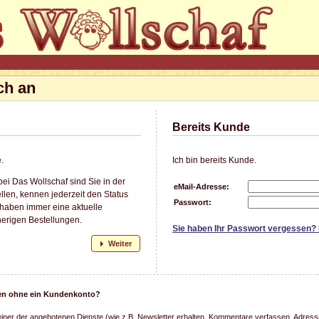
ch an
Bereits Kunde
.
Ich bin bereits Kunde.
ei Das Wollschaf sind Sie in der
eMail-Adresse:
llen, kennen jederzeit den Status
Passwort:
 haben immer eine aktuelle
herigen Bestellungen.
Sie haben Ihr Passwort vergessen?
Weiter
llen ohne ein Kundenkonto?
einer der angebotenen Dienste (wie z.B. Newsletter erhalten, Kommentare verfassen, Adresse