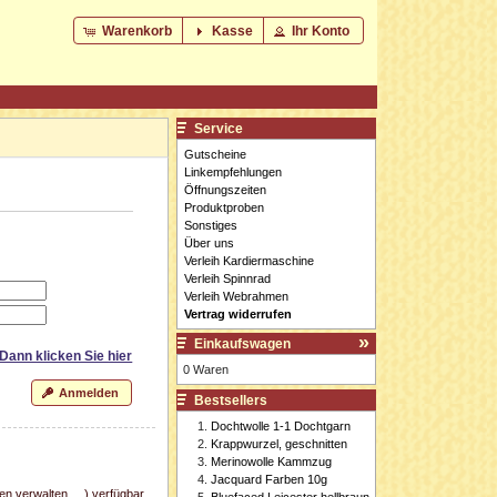
Warenkorb
Kasse
Ihr Konto
Service
Gutscheine
Linkempfehlungen
Öffnungszeiten
Produktproben
Sonstiges
Über uns
Verleih Kardiermaschine
Verleih Spinnrad
Verleih Webrahmen
Vertrag widerrufen
Einkaufswagen
 Dann klicken Sie
hier
0 Waren
Anmelden
Bestsellers
Dochtwolle 1-1 Dochtgarn
Krappwurzel, geschnitten
Merinowolle Kammzug
Jacquard Farben 10g
n verwalten, ...) verfügbar
Bluefaced Leicester hellbraun