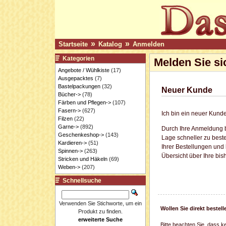
»
»
Startseite
Katalog
Anmelden
Kategorien
Melden Sie si
Angebote / Wühlkiste
(17)
Ausgepacktes
(7)
Bastelpackungen
(32)
Neuer Kunde
Bücher->
(78)
Färben und Pflegen->
(107)
Fasern->
(627)
Ich bin ein neuer Kunde
Filzen
(22)
Garne->
(892)
Durch Ihre Anmeldung b
Geschenkeshop->
(143)
Lage schneller zu beste
Kardieren->
(51)
Ihrer Bestellungen und
Spinnen->
(263)
Übersicht über Ihre bis
Stricken und Häkeln
(69)
Weben->
(207)
Schnellsuche
Verwenden Sie Stichworte, um ein
Wollen Sie direkt beste
Produkt zu finden.
erweiterte Suche
Bitte beachten Sie, dass k