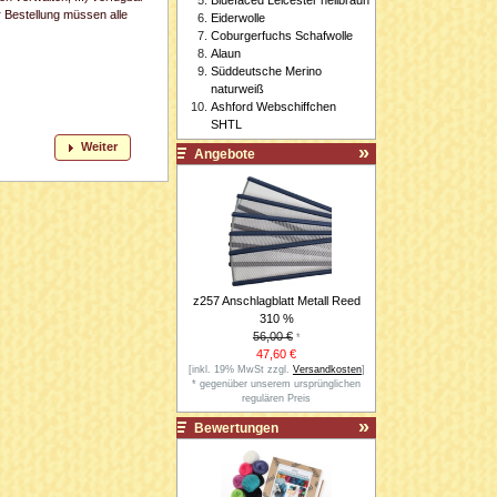
r Bestellung müssen alle
Eiderwolle
Coburgerfuchs Schafwolle
Alaun
Süddeutsche Merino
naturweiß
Ashford Webschiffchen
SHTL
Weiter
Angebote
z257 Anschlagblatt Metall Reed
310 %
56,00 €
*
47,60 €
[inkl. 19% MwSt zzgl.
Versandkosten
]
* gegenüber unserem ursprünglichen
regulären Preis
Bewertungen