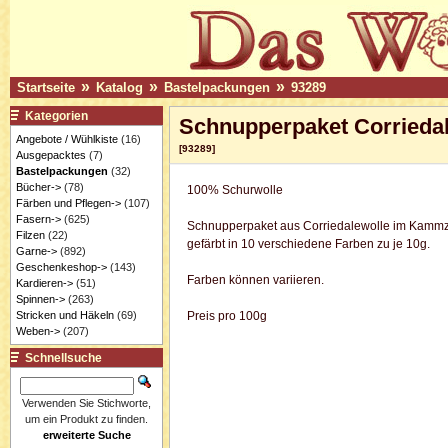
»
»
»
Startseite
Katalog
Bastelpackungen
93289
Kategorien
Schnupperpaket Corried
Angebote / Wühlkiste
(16)
[93289]
Ausgepacktes
(7)
Bastelpackungen
(32)
Bücher->
(78)
100%
Schurwolle
Färben und Pflegen->
(107)
Fasern->
(625)
Schnupperpaket aus Corriedalewolle im Kam
Filzen
(22)
gefärbt in 10 verschiedene Farben zu je 10g.
Garne->
(892)
Geschenkeshop->
(143)
Farben können variieren.
Kardieren->
(51)
Spinnen->
(263)
Stricken und Häkeln
(69)
Preis pro 100g
Weben->
(207)
Schnellsuche
Verwenden Sie Stichworte,
um ein Produkt zu finden.
erweiterte Suche