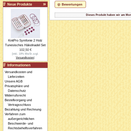
Neue Produkte
Bewertungen
Dieses Produkt haben wir am Mon
KnitPro Symfonie 2 Holz
Tunesisches Häkelnadel Set
102,50 €
[inkl. 19% MwSt zzgl.
Versandkosten
]
Informationen
Versandkosten und
Lieferzeiten
Unsere AGB
Privatsphäre und
Datenschutz
Widerrufsrecht
Bestellvorgang und
Vertragsschluss
Bezahlung und Rechnung
Verfahren zum
außergerichtlichen
Beschwerde- und
Rechtsbehelfsverfahren