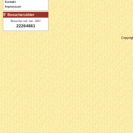
Kontakt
Impressum
Besucherzähler
Besucher seit Jan. 2007
22264861
Copyrig