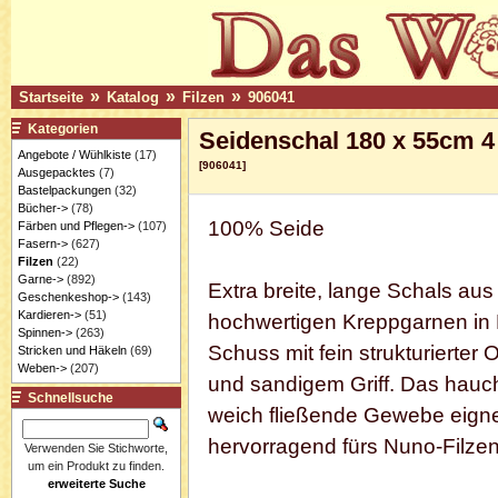
»
»
»
Startseite
Katalog
Filzen
906041
Kategorien
Seidenschal 180 x 55cm 
Angebote / Wühlkiste
(17)
[906041]
Ausgepacktes
(7)
Bastelpackungen
(32)
Bücher->
(78)
100% Seide
Färben und Pflegen->
(107)
Fasern->
(627)
Filzen
(22)
Garne->
(892)
Extra breite, lange Schals aus
Geschenkeshop->
(143)
Kardieren->
(51)
hochwertigen Kreppgarnen in 
Spinnen->
(263)
Schuss mit fein strukturierter 
Stricken und Häkeln
(69)
Weben->
(207)
und sandigem Griff. Das hauch
Schnellsuche
weich fließende Gewebe eigne
hervorragend fürs Nuno-Filzen
Verwenden Sie Stichworte,
um ein Produkt zu finden.
erweiterte Suche