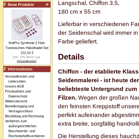
Langschal, Chiffon 3.5,
Neue Produkte
180 cm x 55 cm
Lieferbar in verschiedenen Fa
der Seidenschal wird immer in 
Farbe geliefert.
KnitPro Symfonie 2 Holz
Tunesisches Häkelnadel Set
102,50 €
Details
[inkl. 19% MwSt zzgl.
Versandkosten
]
Informationen
Chiffon - der etablierte Klass
Versandkosten und
Seidenmalerei - ist heute der
Lieferzeiten
Unsere AGB
beliebteste Untergrund zum
Privatsphäre und
Datenschutz
Filzen.
Wegen der großen Nachf
Widerrufsrecht
den feinsten Kreppstoff unsere
Bestellvorgang und
Vertragsschluss
perfekt aufeinander abgestimm
Bezahlung und Rechnung
Verfahren zum
extra breite, sorgfältig handroll
außergerichtlichen
Beschwerde- und
Die Herstellung dieses hauchz
Rechtsbehelfsverfahren