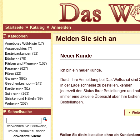
»
»
Startseite
Katalog
Anmelden
Kategorien
Melden Sie sich an
Angebote / Wühlkiste
(17)
Ausgepacktes
(7)
Bastelpackungen
(32)
Neuer Kunde
Bücher->
(78)
Färben und Pflegen->
(107)
Fasern->
(627)
Ich bin ein neuer Kunde.
Filzen
(22)
Garne->
(892)
Durch Ihre Anmeldung bei Das Wollschaf sind 
Geschenkeshop->
(143)
in der Lage schneller zu bestellen, kennen
Kardieren->
(51)
jederzeit den Status Ihrer Bestellungen und h
Spinnen->
(263)
immer eine aktuelle Übersicht über Ihre bisher
Stricken und Häkeln
(69)
Bestellungen.
Weben->
(207)
Schnellsuche
Weit
Verwenden Sie Stichworte,
um ein Produkt zu finden.
Wollen Sie direkt bestellen ohne ein Kundenkon
erweiterte Suche