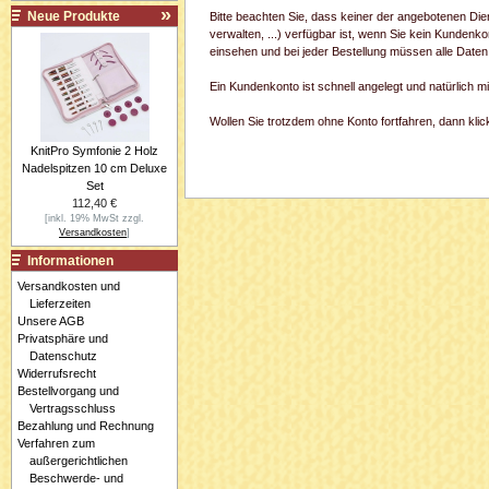
Neue Produkte
Bitte beachten Sie, dass keiner der angebotenen Di
verwalten, ...) verfügbar ist, wenn Sie kein Kundenk
einsehen und bei jeder Bestellung müssen alle Daten
Ein Kundenkonto ist schnell angelegt und natürlich 
Wollen Sie trotzdem ohne Konto fortfahren, dann klick
KnitPro Symfonie 2 Holz
Nadelspitzen 10 cm Deluxe
Set
112,40 €
[inkl. 19% MwSt zzgl.
Versandkosten
]
Informationen
Versandkosten und
Lieferzeiten
Unsere AGB
Privatsphäre und
Datenschutz
Widerrufsrecht
Bestellvorgang und
Vertragsschluss
Bezahlung und Rechnung
Verfahren zum
außergerichtlichen
Beschwerde- und