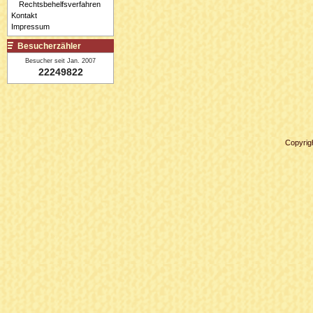
Rechtsbehelfsverfahren
Kontakt
Impressum
Besucherzähler
Besucher seit Jan. 2007
22249822
Copyrig