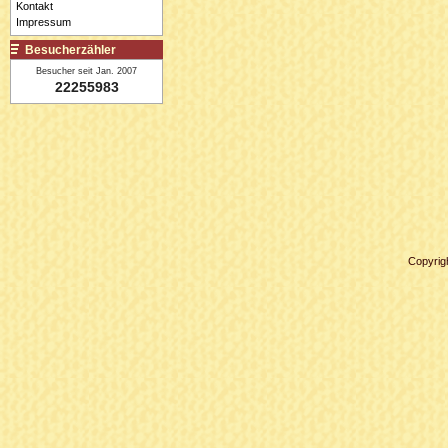
Kontakt
Impressum
Besucherzähler
Besucher seit Jan. 2007
22255983
Copyrig