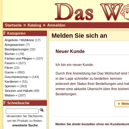
»
»
Startseite
Katalog
Anmelden
Kategorien
Melden Sie sich an
Angebote / Wühlkiste
(17)
Ausgepacktes
(7)
Bastelpackungen
(32)
Neuer Kunde
Bücher->
(78)
Färben und Pflegen->
(107)
Fasern->
(627)
Ich bin ein neuer Kunde.
Filzen
(22)
Garne->
(892)
Durch Ihre Anmeldung bei Das Wollschaf sind 
Geschenkeshop->
(143)
in der Lage schneller zu bestellen, kennen
Kardieren->
(51)
jederzeit den Status Ihrer Bestellungen und h
Spinnen->
(263)
immer eine aktuelle Übersicht über Ihre bisher
Stricken und Häkeln
(69)
Bestellungen.
Weben->
(207)
Schnellsuche
Weit
Verwenden Sie Stichworte,
um ein Produkt zu finden.
Wollen Sie direkt bestellen ohne ein Kundenkon
erweiterte Suche