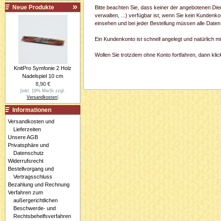
Neue Produkte
Bitte beachten Sie, dass keiner der angebotenen Di
verwalten, ...) verfügbar ist, wenn Sie kein Kundenk
einsehen und bei jeder Bestellung müssen alle Daten
Ein Kundenkonto ist schnell angelegt und natürlich 
Wollen Sie trotzdem ohne Konto fortfahren, dann klick
KnitPro Symfonie 2 Holz
Nadelspiel 10 cm
8,90 €
[inkl. 19% MwSt zzgl.
Versandkosten
]
Informationen
Versandkosten und
Lieferzeiten
Unsere AGB
Privatsphäre und
Datenschutz
Widerrufsrecht
Bestellvorgang und
Vertragsschluss
Bezahlung und Rechnung
Verfahren zum
außergerichtlichen
Beschwerde- und
Rechtsbehelfsverfahren