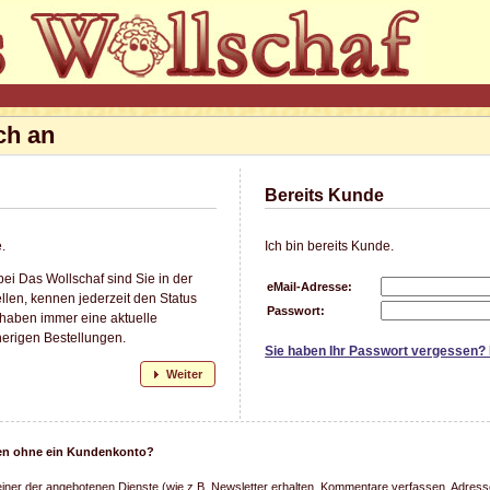
ch an
Bereits Kunde
.
Ich bin bereits Kunde.
ei Das Wollschaf sind Sie in der
eMail-Adresse:
llen, kennen jederzeit den Status
Passwort:
 haben immer eine aktuelle
herigen Bestellungen.
Sie haben Ihr Passwort vergessen?
Weiter
llen ohne ein Kundenkonto?
einer der angebotenen Dienste (wie z.B. Newsletter erhalten, Kommentare verfassen, Adresse