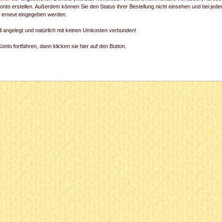
onto erstellen. Außerdem können Sie den Status ihrer Bestellung nicht einsehen und bei jede
) erneut eingegeben werden.
ll angelegt und natürlich mit keinen Umkosten verbunden!
nto fortfahren, dann klicken sie hier auf den Button.