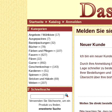
»
»
Startseite
Katalog
Anmelden
Kategorien
Melden Sie si
Angebote / Wühlkiste
(17)
Ausgepacktes
(7)
Bastelpackungen
(32)
Neuer Kunde
Bücher->
(78)
Färben und Pflegen->
(107)
Fasern->
(627)
Ich bin ein neuer Kunde
Filzen
(22)
Garne->
(892)
Durch Ihre Anmeldung b
Geschenkeshop->
(143)
Lage schneller zu beste
Kardieren->
(51)
Ihrer Bestellungen und
Spinnen->
(263)
Übersicht über Ihre bis
Stricken und Häkeln
(69)
Weben->
(207)
Schnellsuche
Verwenden Sie Stichworte, um ein
Wollen Sie direkt beste
Produkt zu finden.
erweiterte Suche
Bitte beachten Sie, dass k