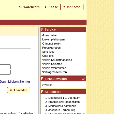
Warenkorb
Kasse
Ihr Konto
Service
Gutscheine
Linkempfehlungen
Öffnungszeiten
Produktproben
Sonstiges
Über uns
Verleih Kardiermaschine
Verleih Spinnrad
Verleih Webrahmen
Vertrag widerrufen
Einkaufswagen
 Dann klicken Sie
hier
0 Waren
Anmelden
Bestsellers
Dochtwolle 1-1 Dochtgarn
Krappwurzel, geschnitten
Merinowolle Kammzug
Jacquard Farben 10g
n verwalten, ...) verfügbar
Bluefaced Leicester hellbraun