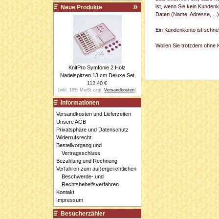
ist, wenn Sie kein Kundenk
Neue Produkte
Daten (Name, Adresse, ...
Ein Kundenkonto ist schne
Wollen Sie trotzdem ohne Ko
KnitPro Symfonie 2 Holz
Nadelspitzen 13 cm Deluxe Set
112,40 €
[inkl. 19% MwSt zzgl.
Versandkosten
]
Informationen
Versandkosten und Lieferzeiten
Unsere AGB
Privatsphäre und Datenschutz
Widerrufsrecht
Bestellvorgang und
Vertragsschluss
Bezahlung und Rechnung
Verfahren zum außergerichtlichen
Beschwerde- und
Rechtsbehelfsverfahren
Kontakt
Impressum
Besucherzähler