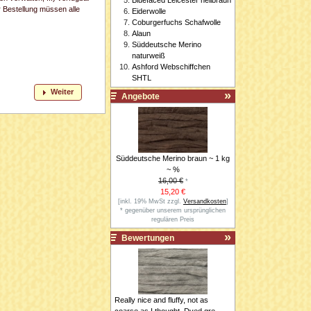
r Bestellung müssen alle
Eiderwolle
Coburgerfuchs Schafwolle
Alaun
Süddeutsche Merino
naturweiß
Ashford Webschiffchen
SHTL
Weiter
Angebote
Süddeutsche Merino braun ~ 1 kg
~ %
16,00 €
*
15,20 €
[inkl. 19% MwSt zzgl.
Versandkosten
]
* gegenüber unserem ursprünglichen
regulären Preis
Bewertungen
Really nice and fluffy, not as
coarse as I thought. Dyed gre ..