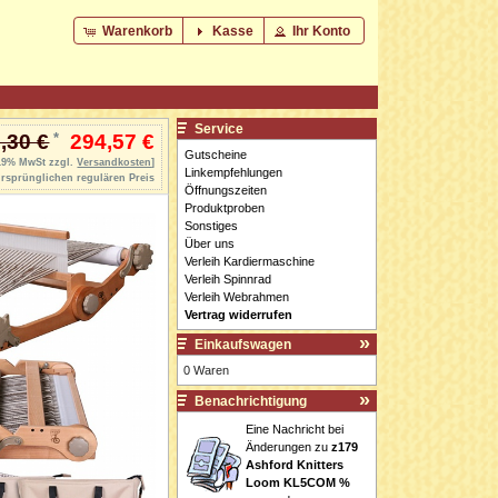
Warenkorb
Kasse
Ihr Konto
Service
,30 €
*
294,57 €
Gutscheine
 19% MwSt zzgl.
Versandkosten
]
Linkempfehlungen
rsprünglichen regulären Preis
Öffnungszeiten
Produktproben
Sonstiges
Über uns
Verleih Kardiermaschine
Verleih Spinnrad
Verleih Webrahmen
Vertrag widerrufen
Einkaufswagen
0 Waren
Benachrichtigung
Eine Nachricht bei
Änderungen zu
z179
Ashford Knitters
Loom KL5COM %