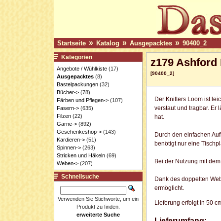
»
»
»
Startseite
Katalog
Ausgepacktes
90400_2
Kategorien
z179 Ashford
Angebote / Wühlkiste
(17)
[90400_2]
Ausgepacktes
(8)
Bastelpackungen
(32)
Bücher->
(78)
Der Knitters Loom ist le
Färben und Pflegen->
(107)
verstaut und tragbar. E
Fasern->
(635)
Filzen
(22)
hat.
Garne->
(892)
Geschenkeshop->
(143)
Durch den einfachen Au
Kardieren->
(51)
benötigt nur eine Tisch
Spinnen->
(263)
Stricken und Häkeln
(69)
Bei der Nutzung mit dem 
Weben->
(207)
Schnellsuche
Dank des doppelten Webb
ermöglicht.
Verwenden Sie Stichworte, um ein
Lieferung erfolgt in 50 
Produkt zu finden.
erweiterte Suche
Lieferumfang: