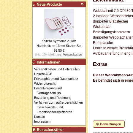
Neue Produkte
Webblatt mit 7,5 DPI 30/
2 lackierte Webschiffche
doppelter Blattstecher
Wickelstab
Befestigungsklammern
doppelter Webblatthalter
KnitPro Symfonie 2 Holz
Reisetasche
Nadelspitzen 13 cm Starter Set
Learn to weave Broschü
99,50 €
Aufbauanleitung in engl
[inkl. 19% MwSt zzgl.
Versandkosten
]
Informationen
Extras
Versandkosten und Lieferzeiten
Unsere AGB
Dieser Webrahmen wurde
Privatsphäre und Datenschutz
Es befindet sich in ei
Widerrufsrecht
Bestellvorgang und
Vertragsschluss
Bezahlung und Rechnung
Verfahren zum außergerichtlichen
Beschwerde- und
Rechtsbehelfsverfahren
Kontakt
Impressum
Bewertungen
Besucherzähler