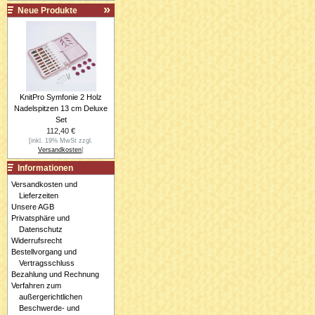
Neue Produkte
KnitPro Symfonie 2 Holz
Nadelspitzen 13 cm Deluxe
Set
112,40 €
[inkl. 19% MwSt zzgl.
Versandkosten
]
Informationen
Versandkosten und
Lieferzeiten
Unsere AGB
Privatsphäre und
Datenschutz
Widerrufsrecht
Bestellvorgang und
Vertragsschluss
Bezahlung und Rechnung
Verfahren zum
außergerichtlichen
Beschwerde- und