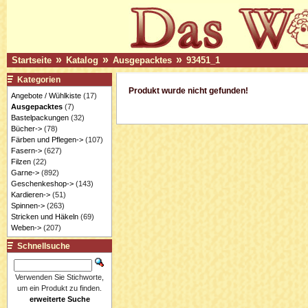
»
»
»
Startseite
Katalog
Ausgepacktes
93451_1
Kategorien
Produkt wurde nicht gefunden!
Angebote / Wühlkiste
(17)
Ausgepacktes
(7)
Bastelpackungen
(32)
Bücher->
(78)
Färben und Pflegen->
(107)
Fasern->
(627)
Filzen
(22)
Garne->
(892)
Geschenkeshop->
(143)
Kardieren->
(51)
Spinnen->
(263)
Stricken und Häkeln
(69)
Weben->
(207)
Schnellsuche
Verwenden Sie Stichworte,
um ein Produkt zu finden.
erweiterte Suche