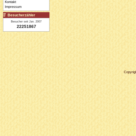
Kontakt
Impressum
Besucherzähler
Besucher seit Jan. 2007
22251867
Copyrig