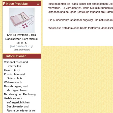
Neue Produkte
Bitte beachten Sie, dass keiner der angebotenen Di
verwalten, ...) verfügbar ist, wenn Sie kein Kundenk
einsehen und bei jeder Bestellung müssen alle Daten
Ein Kundenkonto ist schnell angelegt und natürlich 
Wollen Sie trotzdem ohne Konto fortfahren, dann klick
KnitPro Symfonie 2 Holz
Nadelspitzen 5 cm Mini Set
81,90 €
[inkl. 19% MwSt zzgl.
Versandkosten
]
Informationen
Versandkosten und
Lieferzeiten
Unsere AGB
Privatsphäre und
Datenschutz
Widerrufsrecht
Bestellvorgang und
Vertragsschluss
Bezahlung und Rechnung
Verfahren zum
außergerichtlichen
Beschwerde- und
Rechtsbehelfsverfahren