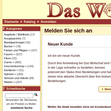
»
»
Startseite
Katalog
Anmelden
Kategorien
Melden Sie sich an
Angebote / Wühlkiste
(17)
Ausgepacktes
(7)
Bastelpackungen
(32)
Neuer Kunde
Bücher->
(78)
Färben und Pflegen->
(107)
Fasern->
(627)
Ich bin ein neuer Kunde.
Filzen
(22)
Garne->
(892)
Durch Ihre Anmeldung bei Das Wollschaf sind 
Geschenkeshop->
(143)
in der Lage schneller zu bestellen, kennen
Kardieren->
(51)
jederzeit den Status Ihrer Bestellungen und h
Spinnen->
(263)
immer eine aktuelle Übersicht über Ihre bisher
Stricken und Häkeln
(69)
Bestellungen.
Weben->
(207)
Schnellsuche
Weit
Verwenden Sie Stichworte,
um ein Produkt zu finden.
Wollen Sie direkt bestellen ohne ein Kundenkon
erweiterte Suche