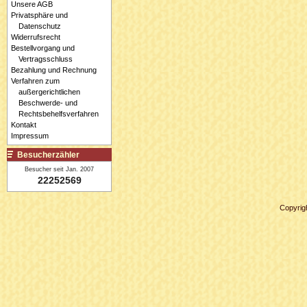
Unsere AGB
Privatsphäre und
Datenschutz
Widerrufsrecht
Bestellvorgang und
Vertragsschluss
Bezahlung und Rechnung
Verfahren zum
außergerichtlichen
Beschwerde- und
Rechtsbehelfsverfahren
Kontakt
Impressum
Besucherzähler
Besucher seit Jan. 2007
22252569
Copyrig