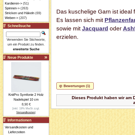
Kardieren->
(51)
Spinnen->
(263)
Das kuschelige Garn ist ideal f
Stricken und Häkeln
(69)
Weben->
(207)
Es lassen sich mit
Pflanzenfa
Schnellsuche
sowie mit
Jacquard
oder
Ash
erzielen.
Verwenden Sie Stichworte,
um ein Produkt zu finden.
erweiterte Suche
Neue Produkte
Bewertungen (1)
KnitPro Symfonie 2 Holz
Dieses Produkt haben wir am D
Nadelspiel 10 cm
8,90 €
[inkl. 19% MwSt zzgl.
Versandkosten
]
Informationen
Versandkosten und
Lieferzeiten