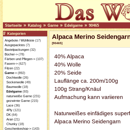
»
»
»
»
Startseite
Katalog
Garne
Edelgarne
90465
Kategorien
Alpaca Merino Seidengarn
Angebote / Wühlkiste
(17)
[90465]
Ausgepacktes
(7)
Bastelpackungen
(32)
Bücher->
(78)
40% Alpaca
Färben und Pflegen->
(107)
40% Wolle
Fasern->
(627)
Filzen
(22)
20% Seide
Garne
->
(892)
Dochtwolle
(26)
Lauflänge ca. 200m/100g
Sockenwolle
(49)
Baumwolle
(18)
100g Strang/Knäul
Edelgarne
(93)
Aufmachung kann variieren
naturweiße Garne
(231)
gezwirnte Garne
(215)
Lace
(36)
4Ply
(121)
Naturweißes einfädiges super
DK
(64)
Aran
(21)
Alpaca Merino Seidengarn
Chunky
(18)
Geschenkeshop->
(143)