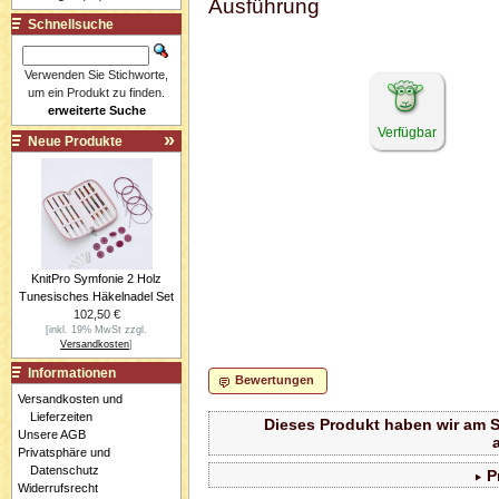
Ausführung
Schnellsuche
Verwenden Sie Stichworte,
um ein Produkt zu finden.
erweiterte Suche
Verfügbar
Neue Produkte
KnitPro Symfonie 2 Holz
Tunesisches Häkelnadel Set
102,50 €
[inkl. 19% MwSt zzgl.
Versandkosten
]
Informationen
Bewertungen
Versandkosten und
Lieferzeiten
Dieses Produkt haben wir am S
Unsere AGB
Privatsphäre und
Datenschutz
P
Widerrufsrecht