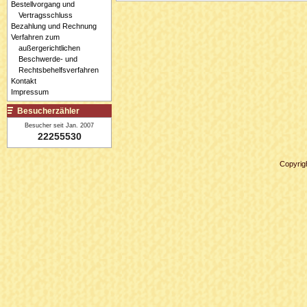
Bestellvorgang und
Vertragsschluss
Bezahlung und Rechnung
Verfahren zum
außergerichtlichen
Beschwerde- und
Rechtsbehelfsverfahren
Kontakt
Impressum
Besucherzähler
Besucher seit Jan. 2007
22255530
Copyrig