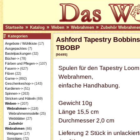
»
»
»
»
Startseite
Katalog
Weben
Webrahmen
Zubehör Webrahme
Kategorien
Ashford Tapestry Bobbins
Angebote / Wühlkiste
(17)
TBOBP
Ausgepacktes
(7)
Bastelpackungen
(32)
[90495]
Bücher->
(78)
Färben und Pflegen->
(107)
Spulen für den Tapestry Loom
Fasern->
(627)
Filzen
(22)
Webrahmen,
Garne->
(892)
Geschenkeshop->
(143)
einfache Handhabung.
Kardieren->
(51)
Spinnen->
(263)
Stricken und Häkeln
(69)
Gewicht 10g
Weben
->
(207)
Webrahmen
->
(118)
Länge 15,5 cm
Webrahmenmodelle
(25)
Webblätter
(27)
Durchmesser 2,0 cm
Zubehör
Webrahmen
(66)
Lieferung 2 Stück in unlackiert
Webgarne
(17)
Sonstiges
(72)