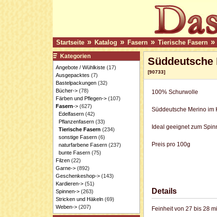
»
»
»
»
Startseite
Katalog
Fasern
Tierische Fasern
Kategorien
Süddeutsche 
Angebote / Wühlkiste
(17)
[90733]
Ausgepacktes
(7)
Bastelpackungen
(32)
Bücher->
(78)
100% Schurwolle
Färben und Pflegen->
(107)
Fasern
->
(627)
Süddeutsche Merino im 
Edelfasern
(42)
Pflanzenfasern
(33)
Ideal geeignet zum Spinn
Tierische Fasern
(234)
sonstige Fasern
(6)
Preis pro 100g
naturfarbene Fasern
(237)
bunte Fasern
(75)
Filzen
(22)
Garne->
(892)
Geschenkeshop->
(143)
Kardieren->
(51)
Details
Spinnen->
(263)
Stricken und Häkeln
(69)
Weben->
(207)
Feinheit von 27 bis 28 m