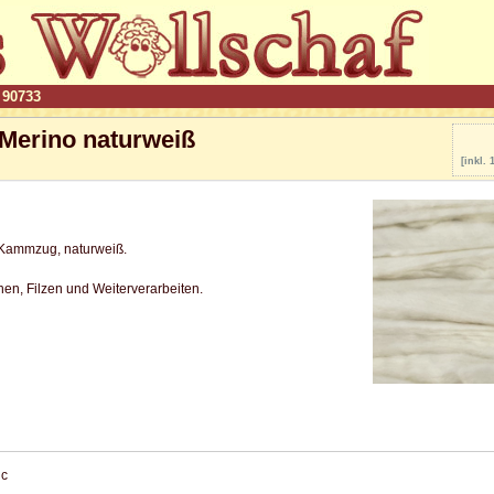
90733
Merino naturweiß
[inkl.
Kammzug, naturweiß.
en, Filzen und Weiterverarbeiten.
ic