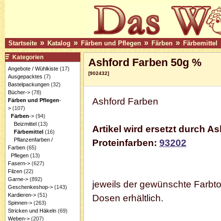
»
»
»
»
Startseite
Katalog
Färben und Pflegen
Färben
Färbemittel
Kategorien
Ashford Farben 50g %
Angebote / Wühlkiste
(17)
[902432]
Ausgepacktes
(7)
Bastelpackungen
(32)
Bücher->
(78)
Ashford Farben
Färben und Pflegen
-
>
(107)
Färben
->
(94)
Beizmittel
(13)
Artikel wird ersetzt durch A
Färbemittel
(16)
Pflanzenfarben /
Proteinfarben:
93202
Farben
(65)
Pflegen
(13)
Fasern->
(627)
Filzen
(22)
Garne->
(892)
jeweils der gewünschte Farbto
Geschenkeshop->
(143)
Kardieren->
(51)
Dosen erhältlich.
Spinnen->
(263)
Stricken und Häkeln
(69)
Weben->
(207)