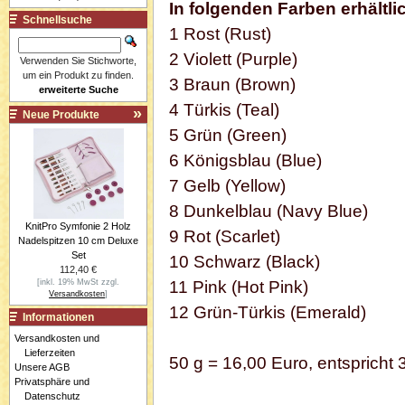
In folgenden Farben erhältli
Schnellsuche
1 Rost (Rust)
2 Violett (Purple)
Verwenden Sie Stichworte,
um ein Produkt zu finden.
3 Braun (Brown)
erweiterte Suche
4 Türkis (Teal)
Neue Produkte
5 Grün (Green)
6 Königsblau (Blue)
7 Gelb (Yellow)
8 Dunkelblau (Navy Blue)
KnitPro Symfonie 2 Holz
9 Rot (Scarlet)
Nadelspitzen 10 cm Deluxe
Set
10 Schwarz (Black)
112,40 €
[inkl. 19% MwSt zzgl.
11 Pink (Hot Pink)
Versandkosten
]
12 Grün-Türkis (Emerald)
Informationen
Versandkosten und
Lieferzeiten
50 g = 16,00 Euro, entspricht
Unsere AGB
Privatsphäre und
Datenschutz