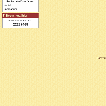
Rechtsbehelfsverfahren
Kontakt
Impressum
Besucherzähler
Besucher seit Jan. 2007
22237468
Copyrig