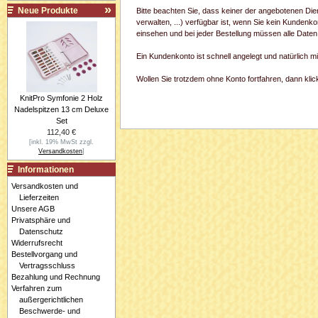
Neue Produkte
Bitte beachten Sie, dass keiner der angebotenen Di
verwalten, ...) verfügbar ist, wenn Sie kein Kundenk
einsehen und bei jeder Bestellung müssen alle Daten
Ein Kundenkonto ist schnell angelegt und natürlich 
Wollen Sie trotzdem ohne Konto fortfahren, dann klick
KnitPro Symfonie 2 Holz
Nadelspitzen 13 cm Deluxe
Set
112,40 €
[inkl. 19% MwSt zzgl.
Versandkosten
]
Informationen
Versandkosten und
Lieferzeiten
Unsere AGB
Privatsphäre und
Datenschutz
Widerrufsrecht
Bestellvorgang und
Vertragsschluss
Bezahlung und Rechnung
Verfahren zum
außergerichtlichen
Beschwerde- und