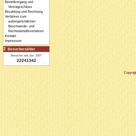
Bestellvorgang und
Vertragsschluss
Bezahlung und Rechnung
Verfahren zum
außergerichtlichen
Beschwerde- und
Rechtsbehelfsverfahren
Kontakt
Impressum
Besucherzähler
Besucher seit Jan. 2007
22241342
Copyrig