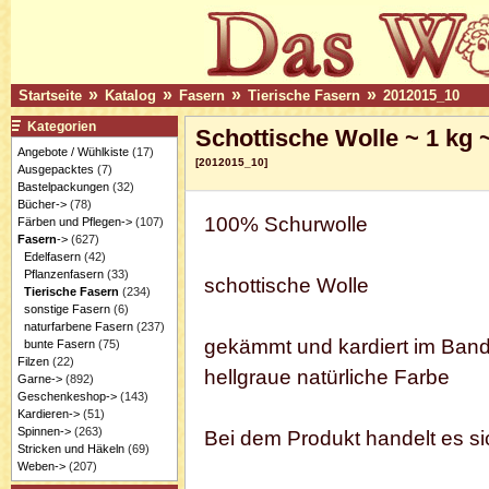
»
»
»
»
Startseite
Katalog
Fasern
Tierische Fasern
2012015_10
Kategorien
Schottische Wolle ~ 1 kg 
Angebote / Wühlkiste
(17)
[2012015_10]
Ausgepacktes
(7)
Bastelpackungen
(32)
Bücher->
(78)
100% Schurwolle
Färben und Pflegen->
(107)
Fasern
->
(627)
Edelfasern
(42)
Pflanzenfasern
(33)
schottische Wolle
Tierische Fasern
(234)
sonstige Fasern
(6)
naturfarbene Fasern
(237)
gekämmt und kardiert im Ban
bunte Fasern
(75)
Filzen
(22)
hellgraue natürliche Farbe
Garne->
(892)
Geschenkeshop->
(143)
Kardieren->
(51)
Spinnen->
(263)
Bei dem Produkt handelt es si
Stricken und Häkeln
(69)
Weben->
(207)