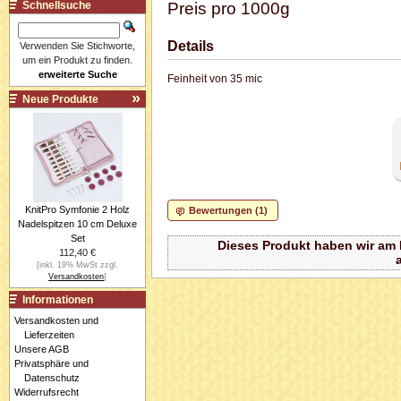
Schnellsuche
Preis pro 1000g
Details
Verwenden Sie Stichworte,
um ein Produkt zu finden.
erweiterte Suche
Feinheit von 35 mic
Neue Produkte
KnitPro Symfonie 2 Holz
Bewertungen (1)
Nadelspitzen 10 cm Deluxe
Set
Dieses Produkt haben wir am F
112,40 €
[inkl. 19% MwSt zzgl.
Versandkosten
]
Informationen
Versandkosten und
Lieferzeiten
Unsere AGB
Privatsphäre und
Datenschutz
Widerrufsrecht