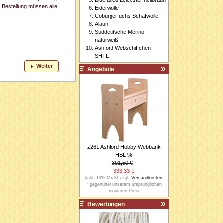
r Bestellung müssen alle
Eiderwolle
Coburgerfuchs Schafwolle
Alaun
Süddeutsche Merino
naturweiß
Ashford Webschiffchen
SHTL
Weiter
Angebote
z261 Ashford Hobby Webbank
HBL %
391,50 €
*
333,33 €
[inkl. 19% MwSt zzgl.
Versandkosten
]
* gegenüber unserem ursprünglichen
regulären Preis
Bewertungen