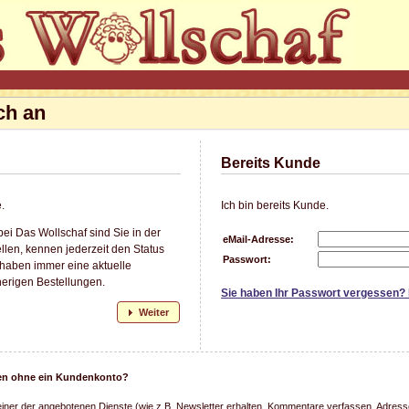
ch an
Bereits Kunde
.
Ich bin bereits Kunde.
ei Das Wollschaf sind Sie in der
eMail-Adresse:
llen, kennen jederzeit den Status
Passwort:
 haben immer eine aktuelle
herigen Bestellungen.
Sie haben Ihr Passwort vergessen?
Weiter
llen ohne ein Kundenkonto?
einer der angebotenen Dienste (wie z.B. Newsletter erhalten, Kommentare verfassen, Adresse