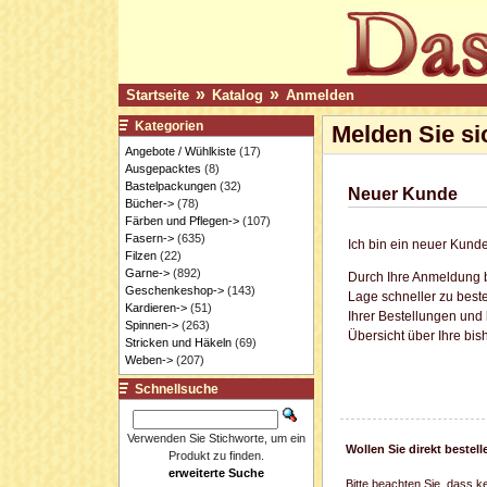
»
»
Startseite
Katalog
Anmelden
Kategorien
Melden Sie si
Angebote / Wühlkiste
(17)
Ausgepacktes
(8)
Bastelpackungen
(32)
Neuer Kunde
Bücher->
(78)
Färben und Pflegen->
(107)
Fasern->
(635)
Ich bin ein neuer Kunde
Filzen
(22)
Garne->
(892)
Durch Ihre Anmeldung b
Geschenkeshop->
(143)
Lage schneller zu beste
Kardieren->
(51)
Ihrer Bestellungen und
Spinnen->
(263)
Übersicht über Ihre bis
Stricken und Häkeln
(69)
Weben->
(207)
Schnellsuche
Verwenden Sie Stichworte, um ein
Wollen Sie direkt beste
Produkt zu finden.
erweiterte Suche
Bitte beachten Sie, dass k