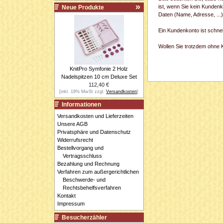
ist, wenn Sie kein Kundenk
Neue Produkte
Daten (Name, Adresse, ...
Ein Kundenkonto ist schne
Wollen Sie trotzdem ohne Ko
KnitPro Symfonie 2 Holz
Nadelspitzen 10 cm Deluxe Set
112,40 €
[inkl. 19% MwSt zzgl.
Versandkosten
]
Informationen
Versandkosten und Lieferzeiten
Unsere AGB
Privatsphäre und Datenschutz
Widerrufsrecht
Bestellvorgang und
Vertragsschluss
Bezahlung und Rechnung
Verfahren zum außergerichtlichen
Beschwerde- und
Rechtsbehelfsverfahren
Kontakt
Impressum
Besucherzähler