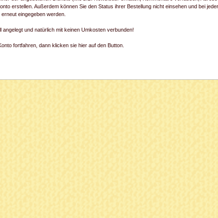
onto erstellen. Außerdem können Sie den Status ihrer Bestellung nicht einsehen und bei jede
) erneut eingegeben werden.
ll angelegt und natürlich mit keinen Umkosten verbunden!
nto fortfahren, dann klicken sie hier auf den Button.