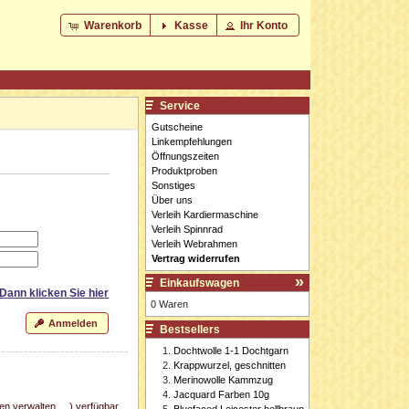
Warenkorb
Kasse
Ihr Konto
Service
Gutscheine
Linkempfehlungen
Öffnungszeiten
Produktproben
Sonstiges
Über uns
Verleih Kardiermaschine
Verleih Spinnrad
Verleih Webrahmen
Vertrag widerrufen
Einkaufswagen
 Dann klicken Sie
hier
0 Waren
Anmelden
Bestsellers
Dochtwolle 1-1 Dochtgarn
Krappwurzel, geschnitten
Merinowolle Kammzug
Jacquard Farben 10g
n verwalten, ...) verfügbar
Bluefaced Leicester hellbraun