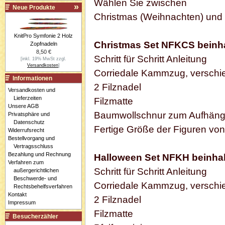
Wählen Sie
zwischen
Neue Produkte
Christmas (Weihnachten)
und
KnitPro Symfonie 2 Holz
Christmas Set NFKCS beinha
Zopfnadeln
8,50 €
Schritt für Schritt Anleitung
[inkl. 19% MwSt zzgl.
Versandkosten
]
Corriedale Kammzug, verschi
Informationen
2 Filznadel
Versandkosten und
Lieferzeiten
Filzmatte
Unsere AGB
Baumwollschnur zum Aufhän
Privatsphäre und
Datenschutz
Fertige Größe der Figuren von
Widerrufsrecht
Bestellvorgang und
Vertragsschluss
Bezahlung und Rechnung
Halloween
Set NFKH beinhal
Verfahren zum
Schritt für Schritt Anleitung
außergerichtlichen
Beschwerde- und
Corriedale Kammzug, verschi
Rechtsbehelfsverfahren
Kontakt
2 Filznadel
Impressum
Filzmatte
Besucherzähler