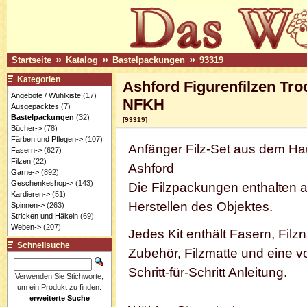
»
»
»
Startseite
Katalog
Bastelpackungen
93319
Kategorien
Ashford Figurenfilzen Tr
Angebote / Wühlkiste
(17)
NFKH
Ausgepacktes
(7)
Bastelpackungen
(32)
[93319]
Bücher->
(78)
Färben und Pflegen->
(107)
Anfänger
Filz-Set aus dem H
Fasern->
(627)
Filzen
(22)
Ashford
Garne->
(892)
Geschenkeshop->
(143)
Die Filzpackungen enthalten
a
Kardieren->
(51)
Herstellen des Objektes.
Spinnen->
(263)
Stricken und Häkeln
(69)
Weben->
(207)
Jedes Kit enthält Fasern, Filz
Schnellsuche
Zubehör, Filzmatte und eine vo
Schritt-für-Schritt Anleitung.
Verwenden Sie Stichworte,
um ein Produkt zu finden.
erweiterte Suche