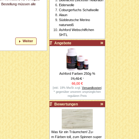
r Bestellung müssen alle
Eiderwolle
Coburgerfuchs Schafwolle
Alaun
Süddeutsche Merino
naturweiß
Ashford Webschiffchen
SHTL
Weiter
Angebote
Ashford Farben 250g %
74,40 €
*
66,00 €
[inkl. 19% MwSt zzgl.
Versandkosten
]
* gegenüber unserem ursprünglichen
regulären Preis
Bewertungen
Was für ein Träumchen! Zu-
m Färben toll, zum Spinnen super