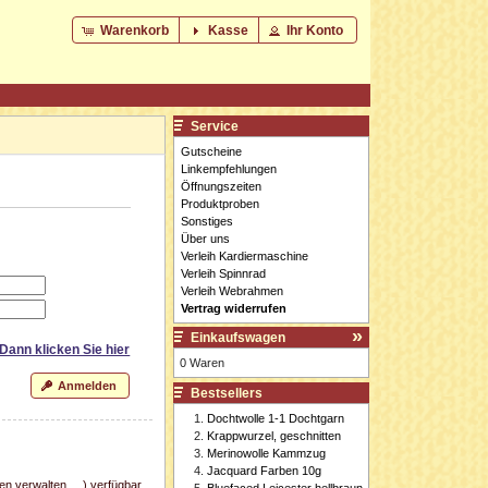
Warenkorb
Kasse
Ihr Konto
Service
Gutscheine
Linkempfehlungen
Öffnungszeiten
Produktproben
Sonstiges
Über uns
Verleih Kardiermaschine
Verleih Spinnrad
Verleih Webrahmen
Vertrag widerrufen
Einkaufswagen
 Dann klicken Sie
hier
0 Waren
Anmelden
Bestsellers
Dochtwolle 1-1 Dochtgarn
Krappwurzel, geschnitten
Merinowolle Kammzug
Jacquard Farben 10g
n verwalten, ...) verfügbar
Bluefaced Leicester hellbraun