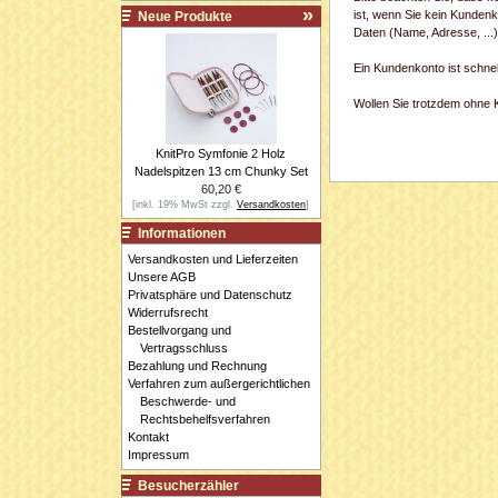
ist, wenn Sie kein Kundenk
Neue Produkte
Daten (Name, Adresse, ...
Ein Kundenkonto ist schne
Wollen Sie trotzdem ohne Ko
KnitPro Symfonie 2 Holz
Nadelspitzen 13 cm Chunky Set
60,20 €
[inkl. 19% MwSt zzgl.
Versandkosten
]
Informationen
Versandkosten und Lieferzeiten
Unsere AGB
Privatsphäre und Datenschutz
Widerrufsrecht
Bestellvorgang und
Vertragsschluss
Bezahlung und Rechnung
Verfahren zum außergerichtlichen
Beschwerde- und
Rechtsbehelfsverfahren
Kontakt
Impressum
Besucherzähler