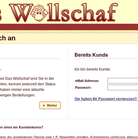
ch an
Bereits Kunde
.
Ich bin bereits Kunde.
ei Das Wollschaf sind Sie in der
eMail-Adresse:
llen, kennen jederzeit den Status
Passwort:
 haben immer eine aktuelle
herigen Bestellungen.
Sie haben Ihr Passwort vergessen?
Weiter
llen ohne ein Kundenkonto?
einer der angebotenen Dienste (wie z.B. Newsletter erhalten, Kommentare verfassen, Adresse