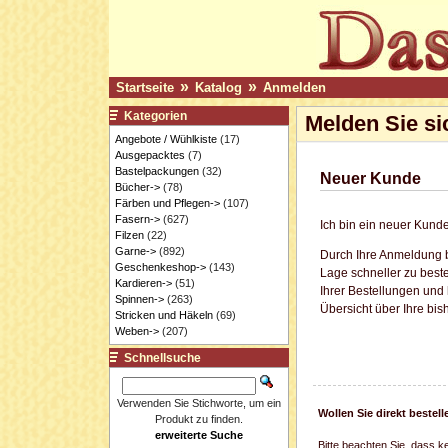
»
»
Startseite
Katalog
Anmelden
Kategorien
Melden Sie si
Angebote / Wühlkiste
(17)
Ausgepacktes
(7)
Bastelpackungen
(32)
Neuer Kunde
Bücher->
(78)
Färben und Pflegen->
(107)
Fasern->
(627)
Ich bin ein neuer Kunde
Filzen
(22)
Garne->
(892)
Durch Ihre Anmeldung b
Geschenkeshop->
(143)
Lage schneller zu beste
Kardieren->
(51)
Ihrer Bestellungen und
Spinnen->
(263)
Übersicht über Ihre bis
Stricken und Häkeln
(69)
Weben->
(207)
Schnellsuche
Verwenden Sie Stichworte, um ein
Wollen Sie direkt beste
Produkt zu finden.
erweiterte Suche
Bitte beachten Sie, dass k