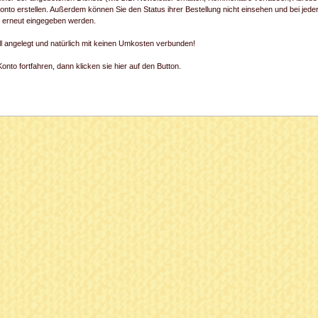
onto erstellen. Außerdem können Sie den Status ihrer Bestellung nicht einsehen und bei jede
) erneut eingegeben werden.
ll angelegt und natürlich mit keinen Umkosten verbunden!
nto fortfahren, dann klicken sie hier auf den Button.