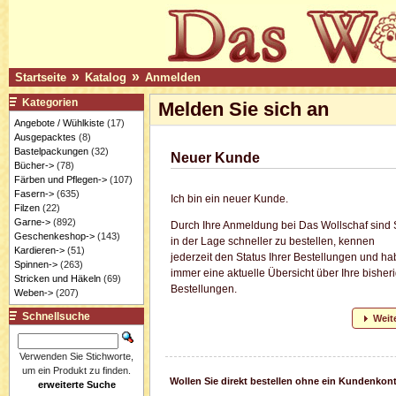
»
»
Startseite
Katalog
Anmelden
Kategorien
Melden Sie sich an
Angebote / Wühlkiste
(17)
Ausgepacktes
(8)
Bastelpackungen
(32)
Neuer Kunde
Bücher->
(78)
Färben und Pflegen->
(107)
Fasern->
(635)
Ich bin ein neuer Kunde.
Filzen
(22)
Garne->
(892)
Durch Ihre Anmeldung bei Das Wollschaf sind 
Geschenkeshop->
(143)
in der Lage schneller zu bestellen, kennen
Kardieren->
(51)
jederzeit den Status Ihrer Bestellungen und h
Spinnen->
(263)
immer eine aktuelle Übersicht über Ihre bisher
Stricken und Häkeln
(69)
Bestellungen.
Weben->
(207)
Schnellsuche
Weit
Verwenden Sie Stichworte,
um ein Produkt zu finden.
Wollen Sie direkt bestellen ohne ein Kundenkon
erweiterte Suche