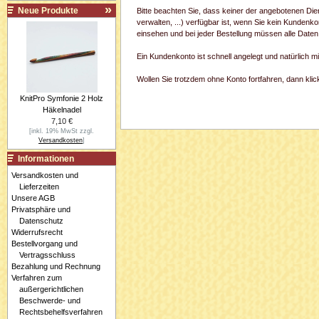
Neue Produkte
Bitte beachten Sie, dass keiner der angebotenen Di
verwalten, ...) verfügbar ist, wenn Sie kein Kundenk
einsehen und bei jeder Bestellung müssen alle Daten
Ein Kundenkonto ist schnell angelegt und natürlich 
Wollen Sie trotzdem ohne Konto fortfahren, dann klick
KnitPro Symfonie 2 Holz
Häkelnadel
7,10 €
[inkl. 19% MwSt zzgl.
Versandkosten
]
Informationen
Versandkosten und
Lieferzeiten
Unsere AGB
Privatsphäre und
Datenschutz
Widerrufsrecht
Bestellvorgang und
Vertragsschluss
Bezahlung und Rechnung
Verfahren zum
außergerichtlichen
Beschwerde- und
Rechtsbehelfsverfahren