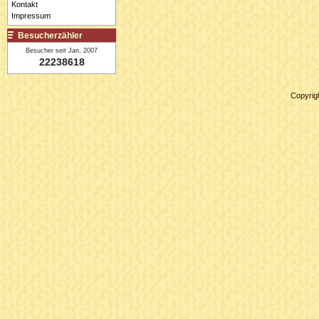
Kontakt
Impressum
Besucherzähler
Besucher seit Jan. 2007
22238618
Copyrig