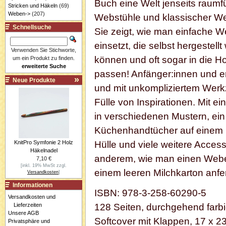
Buch eine Welt jenseits raumf
Stricken und Häkeln
(69)
Weben->
(207)
Webstühle und klassischer W
Schnellsuche
Sie zeigt, wie man einfache 
einsetzt, die selbst hergestell
Verwenden Sie Stichworte,
können und oft sogar in die 
um ein Produkt zu finden.
erweiterte Suche
passen! Anfänger:innen und er
Neue Produkte
und mit unkompliziertem Werkz
Fülle von Inspirationen. Mit e
in verschiedenen Mustern, ei
Küchenhandtücher auf einem
KnitPro Symfonie 2 Holz
Hülle und viele weitere Access
Häkelnadel
anderem, wie man einen Webe
7,10 €
[inkl. 19% MwSt zzgl.
einem leeren Milchkarton anfe
Versandkosten
]
Informationen
ISBN: 978-3-258-60290-5
Versandkosten und
Lieferzeiten
128 Seiten, durchgehend farbig
Unsere AGB
Softcover mit Klappen, 17 x 2
Privatsphäre und