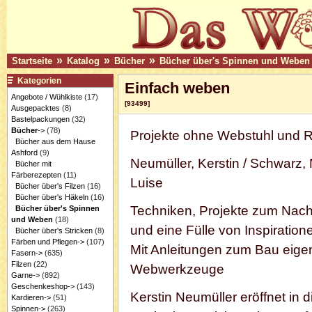
»
»
»
Startseite
Katalog
Bücher
Bücher über's Spinnen und Weben
Kategorien
Einfach weben
Angebote / Wühlkiste
(17)
[93499]
Ausgepacktes
(8)
Bastelpackungen
(32)
Bücher
->
(78)
Projekte ohne Webstuhl und
Bücher aus dem Hause
Ashford
(9)
Neumüller, Kerstin / Schwarz, 
Bücher mit
Färberezepten
(11)
Luise
Bücher über's Filzen
(16)
Bücher über's Häkeln
(16)
Techniken, Projekte zum Nach
Bücher über's Spinnen
und Weben
(18)
und eine Fülle von Inspiration
Bücher über's Stricken
(8)
Färben und Pflegen->
(107)
Mit Anleitungen zum Bau eige
Fasern->
(635)
Filzen
(22)
Webwerkzeuge
Garne->
(892)
Geschenkeshop->
(143)
Kerstin Neumüller eröffnet in 
Kardieren->
(51)
Spinnen->
(263)