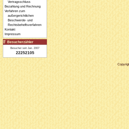
Vertragsschluss
Bezahlung und Rechnung
Verfahren zum
außergerichtlichen
Beschwerde- und
Rechtsbehelfsverfahren
Kontakt
Impressum
Besucherzähler
Besucher seit Jan. 2007
22252105
Copyrig