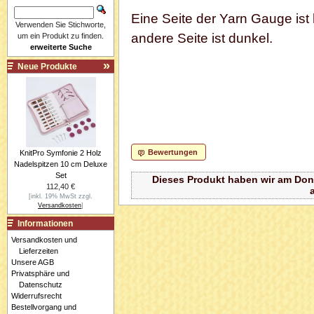
Eine Seite der Yarn Gauge ist h
Verwenden Sie Stichworte,
andere Seite ist dunkel.
um ein Produkt zu finden.
erweiterte Suche
Neue Produkte
Bewertungen
KnitPro Symfonie 2 Holz
Nadelspitzen 10 cm Deluxe
Set
Dieses Produkt haben wir am Don
112,40 €
[inkl. 19% MwSt zzgl.
Versandkosten
]
Informationen
Versandkosten und
Lieferzeiten
Unsere AGB
Privatsphäre und
Datenschutz
Widerrufsrecht
Bestellvorgang und