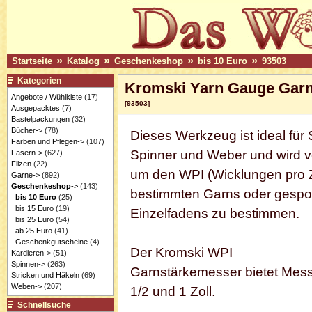
»
»
»
»
Startseite
Katalog
Geschenkeshop
bis 10 Euro
93503
Kategorien
Kromski Yarn Gauge Gar
Angebote / Wühlkiste
(17)
[93503]
Ausgepacktes
(7)
Bastelpackungen
(32)
Bücher->
(78)
Dieses Werkzeug ist ideal für S
Färben und Pflegen->
(107)
Spinner und Weber und wird v
Fasern->
(627)
Filzen
(22)
um den WPI (Wicklungen pro Z
Garne->
(892)
Geschenkeshop
->
(143)
bestimmten Garns oder gesp
bis 10 Euro
(25)
bis 15 Euro
(19)
Einzelfadens zu bestimmen.
bis 25 Euro
(54)
ab 25 Euro
(41)
Geschenkgutscheine
(4)
Der Kromski WPI
Kardieren->
(51)
Spinnen->
(263)
Garnstärkemesser bietet Mes
Stricken und Häkeln
(69)
Weben->
(207)
1/2 und 1 Zoll.
Schnellsuche