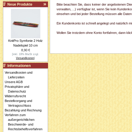
Neue Produkte
Bitte beachten Sie, dass keiner der angebotenen Di
verwalten, ...) verfügbar ist, wenn Sie kein Kundenk
einsehen und bei jeder Bestellung müssen alle Daten
Ein Kundenkonto ist schnell angelegt und natürlich 
Wollen Sie trotzdem ohne Konto fortfahren, dann klick
KnitPro Symfonie 2 Holz
Nadelspiel 10 cm
8,90 €
[inkl. 19% MwSt zzgl.
Versandkosten
]
Informationen
Versandkosten und
Lieferzeiten
Unsere AGB
Privatsphäre und
Datenschutz
Widerrufsrecht
Bestellvorgang und
Vertragsschluss
Bezahlung und Rechnung
Verfahren zum
außergerichtlichen
Beschwerde- und
Rechtsbehelfsverfahren