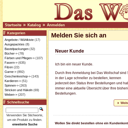
»
»
Startseite
Katalog
Anmelden
Kategorien
Melden Sie sich an
Angebote / Wühlkiste
(17)
Ausgepacktes
(8)
Bastelpackungen
(32)
Neuer Kunde
Bücher->
(78)
Färben und Pflegen->
(107)
Fasern->
(635)
Ich bin ein neuer Kunde.
Filzen
(22)
Garne->
(892)
Durch Ihre Anmeldung bei Das Wollschaf sind 
Geschenkeshop->
(143)
in der Lage schneller zu bestellen, kennen
Kardieren->
(51)
jederzeit den Status Ihrer Bestellungen und h
Spinnen->
(263)
immer eine aktuelle Übersicht über Ihre bisher
Stricken und Häkeln
(69)
Bestellungen.
Weben->
(207)
Schnellsuche
Weit
Verwenden Sie Stichworte,
um ein Produkt zu finden.
Wollen Sie direkt bestellen ohne ein Kundenkon
erweiterte Suche