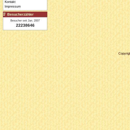
Kontakt
Impressum
Besucherzähler
Besucher seit Jan. 2007
22238646
Copyrig