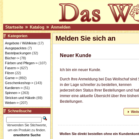
»
»
Startseite
Katalog
Anmelden
Kategorien
Melden Sie sich an
Angebote / Wühlkiste
(17)
Ausgepacktes
(7)
Bastelpackungen
(32)
Neuer Kunde
Bücher->
(78)
Färben und Pflegen->
(107)
Fasern->
(627)
Ich bin ein neuer Kunde.
Filzen
(22)
Garne->
(892)
Durch Ihre Anmeldung bei Das Wollschaf sind 
Geschenkeshop->
(143)
in der Lage schneller zu bestellen, kennen
Kardieren->
(51)
jederzeit den Status Ihrer Bestellungen und h
Spinnen->
(263)
immer eine aktuelle Übersicht über Ihre bisher
Stricken und Häkeln
(69)
Bestellungen.
Weben->
(207)
Schnellsuche
Weit
Verwenden Sie Stichworte,
um ein Produkt zu finden.
Wollen Sie direkt bestellen ohne ein Kundenkon
erweiterte Suche