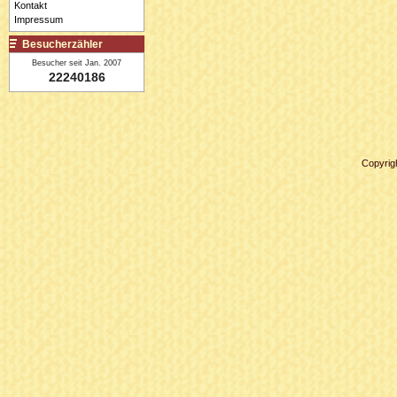
Kontakt
Impressum
Besucherzähler
Besucher seit Jan. 2007
22240186
Copyrig