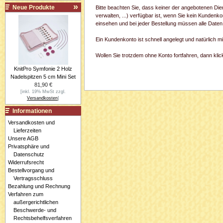
Neue Produkte
Bitte beachten Sie, dass keiner der angebotenen Di
verwalten, ...) verfügbar ist, wenn Sie kein Kundenk
einsehen und bei jeder Bestellung müssen alle Daten
Ein Kundenkonto ist schnell angelegt und natürlich 
Wollen Sie trotzdem ohne Konto fortfahren, dann klick
KnitPro Symfonie 2 Holz
Nadelspitzen 5 cm Mini Set
81,90 €
[inkl. 19% MwSt zzgl.
Versandkosten
]
Informationen
Versandkosten und
Lieferzeiten
Unsere AGB
Privatsphäre und
Datenschutz
Widerrufsrecht
Bestellvorgang und
Vertragsschluss
Bezahlung und Rechnung
Verfahren zum
außergerichtlichen
Beschwerde- und
Rechtsbehelfsverfahren