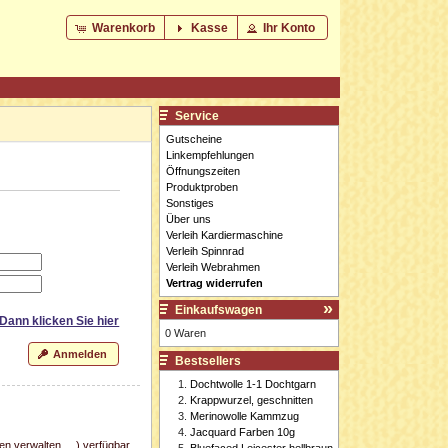
Warenkorb
Kasse
Ihr Konto
Service
Gutscheine
Linkempfehlungen
Öffnungszeiten
Produktproben
Sonstiges
Über uns
Verleih Kardiermaschine
Verleih Spinnrad
Verleih Webrahmen
Vertrag widerrufen
Einkaufswagen
 Dann klicken Sie
hier
0 Waren
Anmelden
Bestsellers
Dochtwolle 1-1 Dochtgarn
Krappwurzel, geschnitten
Merinowolle Kammzug
Jacquard Farben 10g
n verwalten, ...) verfügbar
Bluefaced Leicester hellbraun