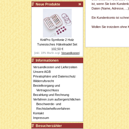
ist, wenn Sie kein Kundenk
Neue Produkte
Daten (Name, Adresse, ...
Ein Kundenkonto ist schne
Wollen Sie trotzdem ohne Ko
KnitPro Symfonie 2 Holz
Tunesisches Häkelnadel Set
102,50 €
[inkl. 19% MwSt zzgl.
Versandkosten
]
Informationen
Versandkosten und Lieferzeiten
Unsere AGB
Privatsphäre und Datenschutz
Widerrufsrecht
Bestellvorgang und
Vertragsschluss
Bezahlung und Rechnung
Verfahren zum außergerichtlichen
Beschwerde- und
Rechtsbehelfsverfahren
Kontakt
Impressum
Besucherzähler