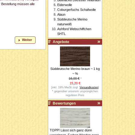
r Bestellung müssen alle
Eiderwolle
Coburgerfuchs Schafwolle
Alaun
Süddeutsche Merino
naturweiß
Ashford Webschiffchen
SHTL
Weiter
Angebote
Süddeutsche Merino braun ~ 1 kg
~ %
16,00 €
*
15,20 €
[inkl. 19% MwSt zzgl.
Versandkosten
]
* gegenüber unserem ursprünglichen
regulären Preis
Bewertungen
TOPP! Lässt sich ganz dünn
verspinnen, Farben Werden ganz