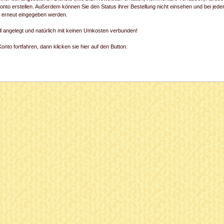
onto erstellen. Außerdem können Sie den Status ihrer Bestellung nicht einsehen und bei jede
) erneut eingegeben werden.
ll angelegt und natürlich mit keinen Umkosten verbunden!
nto fortfahren, dann klicken sie hier auf den Button.