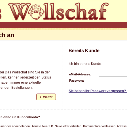
ch an
Bereits Kunde
.
Ich bin bereits Kunde.
ei Das Wollschaf sind Sie in der
eMail-Adresse:
llen, kennen jederzeit den Status
Passwort:
 haben immer eine aktuelle
herigen Bestellungen.
Sie haben Ihr Passwort vergessen?
Weiter
llen ohne ein Kundenkonto?
einer der angebotenen Dienste (wie z.B. Newsletter erhalten, Kommentare verfassen, Adresse