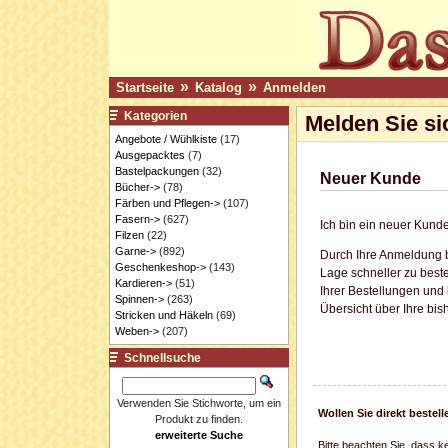
»
»
Startseite
Katalog
Anmelden
Kategorien
Melden Sie si
Angebote / Wühlkiste
(17)
Ausgepacktes
(7)
Bastelpackungen
(32)
Neuer Kunde
Bücher->
(78)
Färben und Pflegen->
(107)
Fasern->
(627)
Ich bin ein neuer Kunde
Filzen
(22)
Garne->
(892)
Durch Ihre Anmeldung b
Geschenkeshop->
(143)
Lage schneller zu beste
Kardieren->
(51)
Ihrer Bestellungen und
Spinnen->
(263)
Übersicht über Ihre bis
Stricken und Häkeln
(69)
Weben->
(207)
Schnellsuche
Verwenden Sie Stichworte, um ein
Wollen Sie direkt beste
Produkt zu finden.
erweiterte Suche
Bitte beachten Sie, dass k