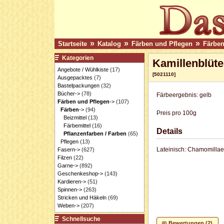
»
»
»
Startseite
Katalog
Färben und Pflegen
Färbe
Kategorien
Kamillenblüte
Angebote / Wühlkiste
(17)
[5021110]
Ausgepacktes
(7)
Bastelpackungen
(32)
Bücher->
(78)
Färbeergebnis: gelb
Färben und Pflegen
->
(107)
Färben
->
(94)
Preis pro 100g
Beizmittel
(13)
Färbemittel
(16)
Details
Pflanzenfarben / Farben
(65)
Pflegen
(13)
Lateinisch:
Chamomillae
Fasern->
(627)
Filzen
(22)
Garne->
(892)
Geschenkeshop->
(143)
Kardieren->
(51)
Spinnen->
(263)
Stricken und Häkeln
(69)
Weben->
(207)
Schnellsuche
Bewertungen (2)