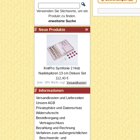
Verwenden Sie Stichworte, um ein
Produkt zu finden.
erweiterte Suche
Neue Produkte
KnitPro Symfonie 2 Holz
Nadelspitzen 13 cm Deluxe Set
112,40 €
[inkl. 19% MwSt zzgl.
Versandkosten
]
Informationen
Versandkosten und Lieferzeiten
Unsere AGB
Privatsphäre und Datenschutz
Widerrufsrecht
Bestellvorgang und
Vertragsschluss
Bezahlung und Rechnung
Verfahren zum außergerichtlichen
Beschwerde- und