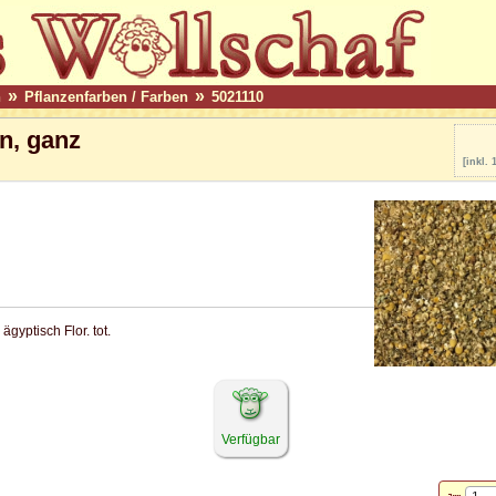
»
»
n
Pflanzenfarben / Farben
5021110
n, ganz
[inkl.
 ägyptisch Flor. tot.
Verfügbar