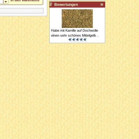
In den Warenkorb
Bewertungen
Habe mit Kamille auf Dochwolle
einen sehr schönes Mittelgelb ..