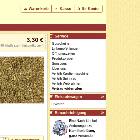
Warenkorb
Kasse
Ihr Konto
Service
3,30 €
Gutscheine
 19% MwSt zzgl.
Versandkosten
]
Linkempfehlungen
Öffnungszeiten
Produktproben
Sonstiges
Über uns
Verleih Kardiermaschine
Verleih Spinnrad
Verleih Webrahmen
Vertrag widerrufen
Einkaufswagen
0 Waren
Benachrichtigung
Eine Nachricht bei
Änderungen zu
Kamillenblüten,
ganz
versenden.