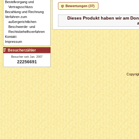
Bestellvorgang und
Bewertungen (37)
Vertragsschluss
Bezahlung und Rechnung
Verfahren zum
Dieses Produkt haben wir am Don
außergerichtlichen
Beschwerde- und
Rechtsbehelfsverfahren
Kontakt
Impressum
Besucherzähler
Besucher seit Jan. 2007
22256691
Copyrig