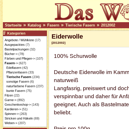
»
»
»
»
Startseite
Katalog
Fasern
Tierische Fasern
2012002
Kategorien
Eiderwolle
Angebote / Wühlkiste
(17)
[2012002]
Ausgepacktes
(7)
Bastelpackungen
(32)
Bücher->
(78)
100% Schurwolle
Färben und Pflegen->
(107)
Fasern
->
(627)
Edelfasern
(42)
Deutsche Eiderwolle im Kamm
Pflanzenfasern
(33)
Tierische Fasern
(234)
naturweiß
sonstige Fasern
(6)
naturfarbene Fasern
(237)
Langfasrig, preiswert und doch
bunte Fasern
(75)
verspinnbar und daher für Anf
Filzen
(22)
Garne->
(892)
geeignet. Auch als Bastelmater
Geschenkeshop->
(143)
Kardieren->
(51)
beliebt.
Spinnen->
(263)
Stricken und Häkeln
(69)
Weben->
(207)
Preis pro 100g