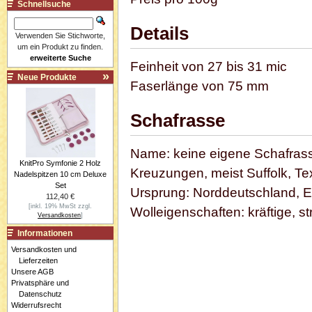
Schnellsuche
Details
Verwenden Sie Stichworte,
um ein Produkt zu finden.
erweiterte Suche
Feinheit von 27 bis 31 mic
Neue Produkte
Faserlänge von 75 mm
Schafrasse
Name: keine eigene Schafras
KnitPro Symfonie 2 Holz
Kreuzungen, meist Suffolk, T
Nadelspitzen 10 cm Deluxe
Set
Ursprung: Norddeutschland, E
112,40 €
[inkl. 19% MwSt zzgl.
Wolleigenschaften: kräftige, s
Versandkosten
]
Informationen
Versandkosten und
Lieferzeiten
Unsere AGB
Privatsphäre und
Datenschutz
Widerrufsrecht