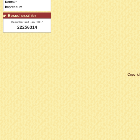
Kontakt
Impressum
Besucherzähler
Besucher seit Jan. 2007
22256314
Copyrig