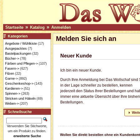
»
»
Startseite
Katalog
Anmelden
Kategorien
Melden Sie sich an
Angebote / Wühlkiste
(17)
Ausgepacktes
(7)
Bastelpackungen
(32)
Neuer Kunde
Bücher->
(78)
Färben und Pflegen->
(107)
Fasern->
(627)
Ich bin ein neuer Kunde.
Filzen
(22)
Garne->
(892)
Durch Ihre Anmeldung bei Das Wollschaf sind 
Geschenkeshop->
(143)
in der Lage schneller zu bestellen, kennen
Kardieren->
(51)
jederzeit den Status Ihrer Bestellungen und h
Spinnen->
(263)
immer eine aktuelle Übersicht über Ihre bisher
Stricken und Häkeln
(69)
Bestellungen.
Weben->
(207)
Schnellsuche
Weit
Verwenden Sie Stichworte,
um ein Produkt zu finden.
Wollen Sie direkt bestellen ohne ein Kundenkon
erweiterte Suche