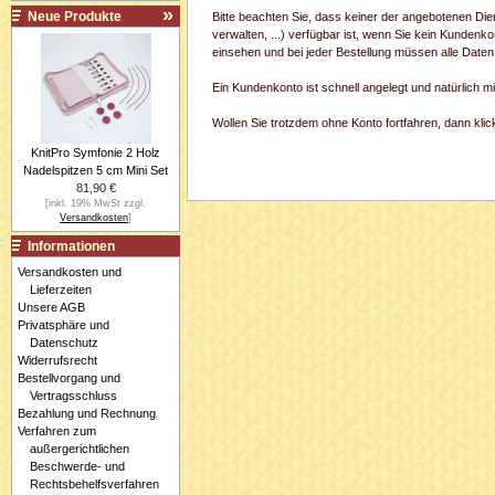
Neue Produkte
Bitte beachten Sie, dass keiner der angebotenen Di
verwalten, ...) verfügbar ist, wenn Sie kein Kundenk
einsehen und bei jeder Bestellung müssen alle Daten
Ein Kundenkonto ist schnell angelegt und natürlich 
Wollen Sie trotzdem ohne Konto fortfahren, dann klick
KnitPro Symfonie 2 Holz
Nadelspitzen 5 cm Mini Set
81,90 €
[inkl. 19% MwSt zzgl.
Versandkosten
]
Informationen
Versandkosten und
Lieferzeiten
Unsere AGB
Privatsphäre und
Datenschutz
Widerrufsrecht
Bestellvorgang und
Vertragsschluss
Bezahlung und Rechnung
Verfahren zum
außergerichtlichen
Beschwerde- und
Rechtsbehelfsverfahren