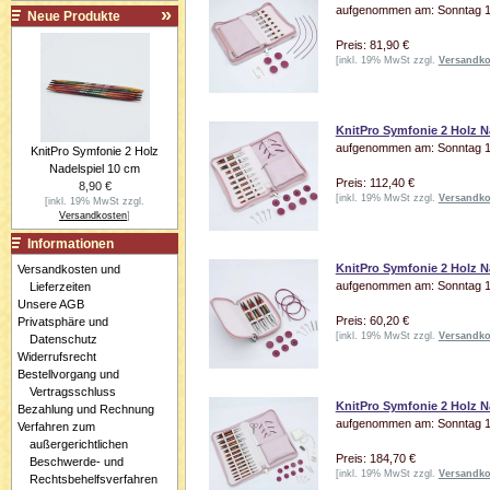
aufgenommen am: Sonntag 19
Neue Produkte
Preis: 81,90 €
[inkl. 19% MwSt zzgl.
Versandko
KnitPro Symfonie 2 Holz N
aufgenommen am: Sonntag 19
KnitPro Symfonie 2 Holz
Nadelspiel 10 cm
Preis: 112,40 €
8,90 €
[inkl. 19% MwSt zzgl.
Versandko
[inkl. 19% MwSt zzgl.
Versandkosten
]
Informationen
KnitPro Symfonie 2 Holz N
Versandkosten und
aufgenommen am: Sonntag 19
Lieferzeiten
Unsere AGB
Preis: 60,20 €
Privatsphäre und
[inkl. 19% MwSt zzgl.
Versandko
Datenschutz
Widerrufsrecht
Bestellvorgang und
Vertragsschluss
KnitPro Symfonie 2 Holz N
Bezahlung und Rechnung
aufgenommen am: Sonntag 19
Verfahren zum
außergerichtlichen
Preis: 184,70 €
Beschwerde- und
[inkl. 19% MwSt zzgl.
Versandko
Rechtsbehelfsverfahren