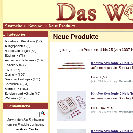
»
»
Startseite
Katalog
Neue Produkte
Kategorien
Neue Produkte
Angebote / Wühlkiste
(17)
Ausgepacktes
(8)
angezeigte neue Produkte:
1
bis
25
(von
1337
i
Bastelpackungen
(32)
Bücher->
(78)
Färben und Pflegen->
(107)
KnitPro Symfonie 2 Holz 
Fasern->
(635)
aufgenommen am: Sonntag 19
Filzen
(22)
Garne->
(892)
Preis: 8,50 €
Geschenkeshop->
(143)
[inkl. 19% MwSt zzgl.
Versandko
Kardieren->
(51)
Spinnen->
(263)
Stricken und Häkeln
(69)
KnitPro Symfonie 2 Holz T
Weben->
(207)
aufgenommen am: Sonntag 19
Schnellsuche
Preis: 102,50 €
[inkl. 19% MwSt zzgl.
Versandko
Verwenden Sie Stichworte,
um ein Produkt zu finden.
erweiterte Suche
KnitPro Symfonie 2 Holz N