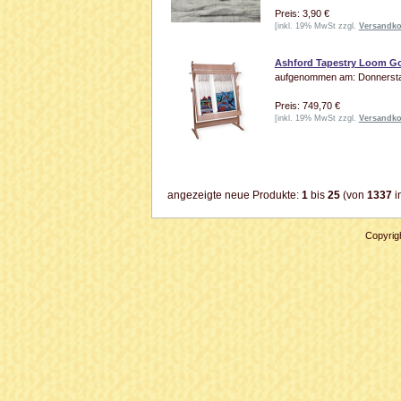
Preis: 3,90 €
[inkl. 19% MwSt zzgl.
Versandko
Ashford Tapestry Loom Go
aufgenommen am: Donnerstag
Preis: 749,70 €
[inkl. 19% MwSt zzgl.
Versandko
angezeigte neue Produkte:
1
bis
25
(von
1337
i
Copyrig