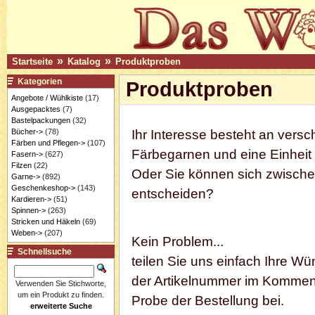
»
»
Startseite
Katalog
Produktproben
Kategorien
Produktproben
Angebote / Wühlkiste
(17)
Ausgepacktes
(7)
Bastelpackungen
(32)
Bücher->
(78)
Ihr Interesse besteht an vers
Färben und Pflegen->
(107)
Färbegarnen und eine Einheit i
Fasern->
(627)
Filzen
(22)
Oder Sie können sich zwische
Garne->
(892)
Geschenkeshop->
(143)
entscheiden?
Kardieren->
(51)
Spinnen->
(263)
Stricken und Häkeln
(69)
Weben->
(207)
Kein Problem...
Schnellsuche
teilen Sie uns einfach Ihre W
der Artikelnummer im Komment
Verwenden Sie Stichworte,
um ein Produkt zu finden.
Probe der Bestellung bei.
erweiterte Suche