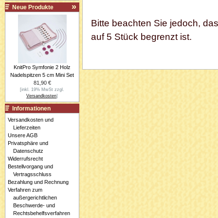
Neue Produkte
Bitte beachten Sie jedoch, da
auf 5 Stück begrenzt ist.
KnitPro Symfonie 2 Holz
Nadelspitzen 5 cm Mini Set
81,90 €
[inkl. 19% MwSt zzgl.
Versandkosten
]
Informationen
Versandkosten und
Lieferzeiten
Unsere AGB
Privatsphäre und
Datenschutz
Widerrufsrecht
Bestellvorgang und
Vertragsschluss
Bezahlung und Rechnung
Verfahren zum
außergerichtlichen
Beschwerde- und
Rechtsbehelfsverfahren