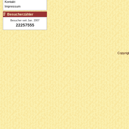
Kontakt
Impressum
Besucherzähler
Besucher seit Jan. 2007
22257555
Copyrig