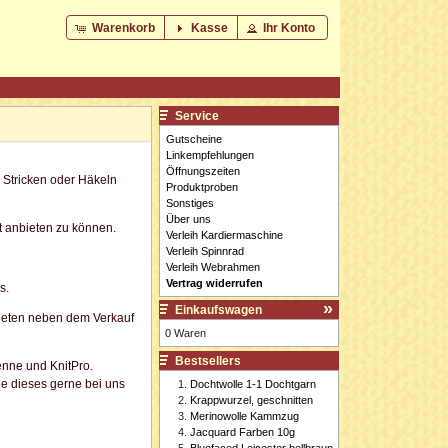
Warenkorb
Kasse
Ihr Konto
Service
Gutscheine
Linkempfehlungen
Öffnungszeiten
, Stricken oder Häkeln
Produktproben
Sonstiges
Über uns
t anbieten zu können.
Verleih Kardiermaschine
Verleih Spinnrad
Verleih Webrahmen
Vertrag widerrufen
s.
Einkaufswagen
 bieten neben dem Verkauf
0 Waren
Bestsellers
enne und KnitPro.
ie dieses gerne bei uns
Dochtwolle 1-1 Dochtgarn
Krappwurzel, geschnitten
Merinowolle Kammzug
Jacquard Farben 10g
Bluefaced Leicester hellbraun