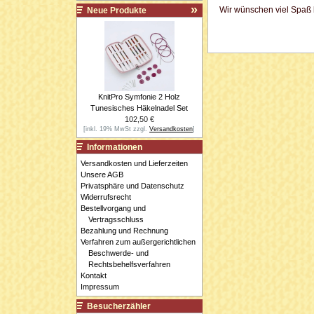
Wir wünschen viel Spaß 
Neue Produkte
KnitPro Symfonie 2 Holz
Tunesisches Häkelnadel Set
102,50 €
[inkl. 19% MwSt zzgl.
Versandkosten
]
Informationen
Versandkosten und Lieferzeiten
Unsere AGB
Privatsphäre und Datenschutz
Widerrufsrecht
Bestellvorgang und
Vertragsschluss
Bezahlung und Rechnung
Verfahren zum außergerichtlichen
Beschwerde- und
Rechtsbehelfsverfahren
Kontakt
Impressum
Besucherzähler