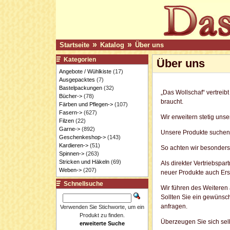
»
»
Startseite
Katalog
Über uns
Kategorien
Über uns
Angebote / Wühlkiste
(17)
Ausgepacktes
(7)
Bastelpackungen
(32)
„Das Wollschaf“ vertreib
Bücher->
(78)
braucht.
Färben und Pflegen->
(107)
Fasern->
(627)
Wir erweitern stetig un
Filzen
(22)
Garne->
(892)
Unsere Produkte suchen w
Geschenkeshop->
(143)
Kardieren->
(51)
So achten wir besonders
Spinnen->
(263)
Stricken und Häkeln
(69)
Als direkter Vertriebspa
Weben->
(207)
neuer Produkte auch Ersat
Schnellsuche
Wir führen des Weiteren
Sollten Sie ein gewünsch
anfragen.
Verwenden Sie Stichworte, um ein
Produkt zu finden.
Überzeugen Sie sich sel
erweiterte Suche