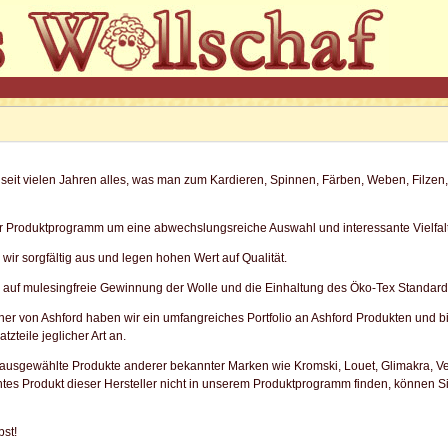
t seit vielen Jahren alles, was man zum Kardieren, Spinnen, Färben, Weben, Filzen
ser Produktprogramm um eine abwechslungsreiche Auswahl und interessante Vielfal
ir sorgfältig aus und legen hohen Wert auf Qualität.
 auf mulesingfreie Gewinnung der Wolle und die Einhaltung des Öko-Tex Standard
rtner von Ashford haben wir ein umfangreiches Portfolio an Ashford Produkten und
zteile jeglicher Art an.
 ausgewählte Produkte anderer bekannter Marken wie Kromski, Louet, Glimakra, V
tes Produkt dieser Hersteller nicht in unserem Produktprogramm finden, können S
bst!