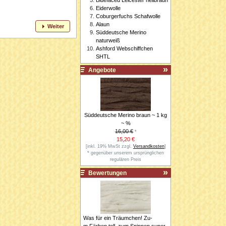
Eiderwolle
Coburgerfuchs Schafwolle
Alaun
Weiter
Süddeutsche Merino
naturweiß
Ashford Webschiffchen
SHTL
Angebote
Süddeutsche Merino braun ~ 1 kg
~ %
16,00 €
*
15,20 €
[inkl. 19% MwSt zzgl.
Versandkosten
]
* gegenüber unserem ursprünglichen
regulären Preis
Bewertungen
Was für ein Träumchen! Zu-
m Färben toll, zum Spinnen super