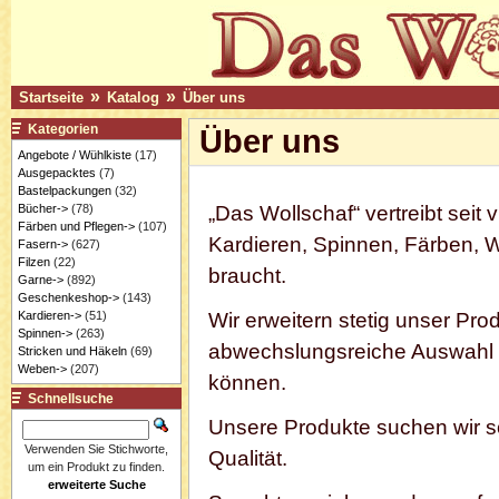
»
»
Startseite
Katalog
Über uns
Kategorien
Über uns
Angebote / Wühlkiste
(17)
Ausgepacktes
(7)
Bastelpackungen
(32)
Bücher->
(78)
„Das Wollschaf“ vertreibt seit
Färben und Pflegen->
(107)
Kardieren, Spinnen, Färben, W
Fasern->
(627)
Filzen
(22)
braucht.
Garne->
(892)
Geschenkeshop->
(143)
Kardieren->
(51)
Wir erweitern stetig unser P
Spinnen->
(263)
abwechslungsreiche Auswahl un
Stricken und Häkeln
(69)
Weben->
(207)
können.
Schnellsuche
Unsere Produkte suchen wir so
Verwenden Sie Stichworte,
Qualität.
um ein Produkt zu finden.
erweiterte Suche