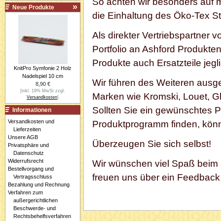
So achten wir besonders auf 
Neue Produkte
die Einhaltung des Öko-Tex S
Als direkter Vertriebspartner 
Portfolio an Ashford Produkt
Produkte auch Ersatzteile jegli
KnitPro Symfonie 2 Holz
Nadelspiel 10 cm
Wir führen des Weiteren ausg
8,90 €
[inkl. 19% MwSt zzgl.
Marken wie Kromski, Louet, G
Versandkosten
]
Sollten Sie ein gewünschtes Pr
Informationen
Versandkosten und
Produktprogramm finden, könn
Lieferzeiten
Unsere AGB
Überzeugen Sie sich selbst!
Privatsphäre und
Datenschutz
Widerrufsrecht
Wir wünschen viel Spaß beim
Bestellvorgang und
freuen uns über ein Feedback
Vertragsschluss
Bezahlung und Rechnung
Verfahren zum
außergerichtlichen
Beschwerde- und
Rechtsbehelfsverfahren