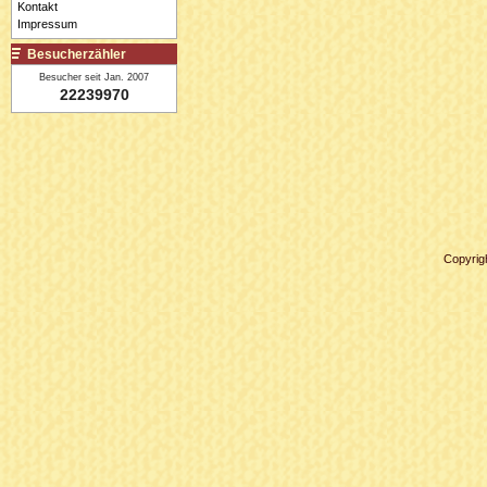
Kontakt
Impressum
Besucherzähler
Besucher seit Jan. 2007
22239970
Copyrig