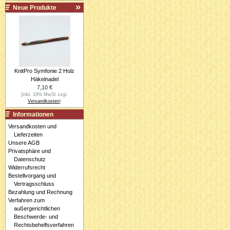
Neue Produkte
KnitPro Symfonie 2 Holz
Häkelnadel
7,10 €
[inkl. 19% MwSt zzgl.
Versandkosten
]
Informationen
Versandkosten und
Lieferzeiten
Unsere AGB
Privatsphäre und
Datenschutz
Widerrufsrecht
Bestellvorgang und
Vertragsschluss
Bezahlung und Rechnung
Verfahren zum
außergerichtlichen
Beschwerde- und
Rechtsbehelfsverfahren