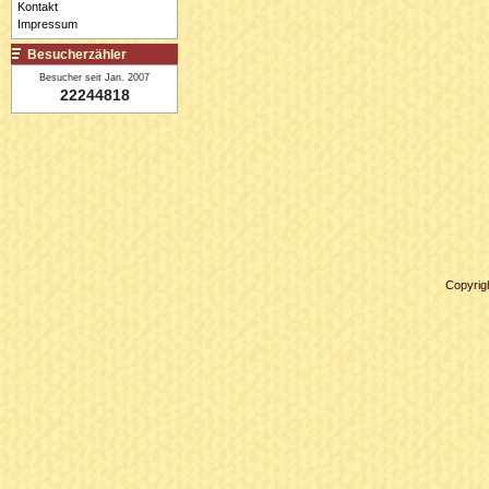
Kontakt
Impressum
Besucherzähler
Besucher seit Jan. 2007
22244818
Copyrig