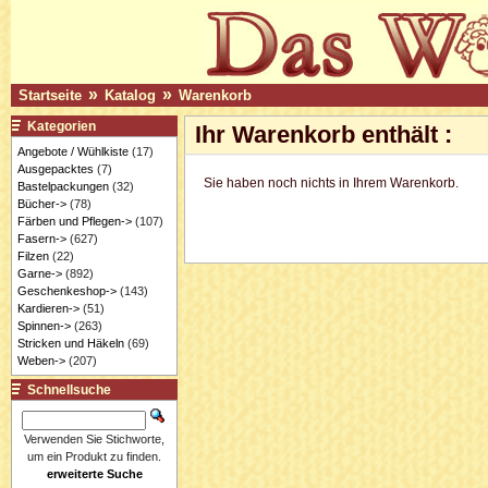
»
»
Startseite
Katalog
Warenkorb
Kategorien
Ihr Warenkorb enthält :
Angebote / Wühlkiste
(17)
Ausgepacktes
(7)
Sie haben noch nichts in Ihrem Warenkorb.
Bastelpackungen
(32)
Bücher->
(78)
Färben und Pflegen->
(107)
Fasern->
(627)
Filzen
(22)
Garne->
(892)
Geschenkeshop->
(143)
Kardieren->
(51)
Spinnen->
(263)
Stricken und Häkeln
(69)
Weben->
(207)
Schnellsuche
Verwenden Sie Stichworte,
um ein Produkt zu finden.
erweiterte Suche