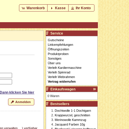
Warenkorb
Kasse
Ihr Konto
Service
Gutscheine
Linkempfehlungen
Öffnungszeiten
Produktproben
Sonstiges
Über uns
Verleih Kardiermaschine
Verleih Spinnrad
Verleih Webrahmen
Vertrag widerrufen
Einkaufswagen
 Dann klicken Sie
hier
0 Waren
Anmelden
Bestsellers
Dochtwolle 1-1 Dochtgarn
Krappwurzel, geschnitten
Merinowolle Kammzug
Jacquard Farben 10g
n verwalten, ...) verfügbar
Bluefaced Leicester hellbraun