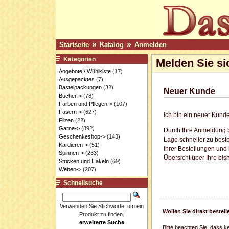
»
»
Startseite
Katalog
Anmelden
Kategorien
Melden Sie si
Angebote / Wühlkiste
(17)
Ausgepacktes
(7)
Bastelpackungen
(32)
Neuer Kunde
Bücher->
(78)
Färben und Pflegen->
(107)
Fasern->
(627)
Ich bin ein neuer Kunde
Filzen
(22)
Garne->
(892)
Durch Ihre Anmeldung b
Geschenkeshop->
(143)
Lage schneller zu beste
Kardieren->
(51)
Ihrer Bestellungen und
Spinnen->
(263)
Übersicht über Ihre bis
Stricken und Häkeln
(69)
Weben->
(207)
Schnellsuche
Verwenden Sie Stichworte, um ein
Wollen Sie direkt beste
Produkt zu finden.
erweiterte Suche
Bitte beachten Sie, dass k