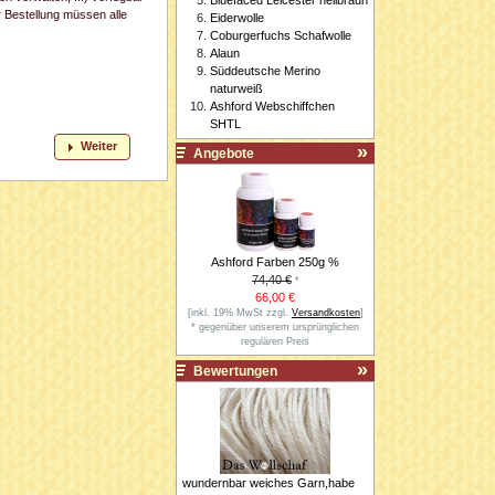
r Bestellung müssen alle
Eiderwolle
Coburgerfuchs Schafwolle
Alaun
Süddeutsche Merino
naturweiß
Ashford Webschiffchen
SHTL
Weiter
Angebote
Ashford Farben 250g %
74,40 €
*
66,00 €
[inkl. 19% MwSt zzgl.
Versandkosten
]
* gegenüber unserem ursprünglichen
regulären Preis
Bewertungen
wundernbar weiches Garn,habe