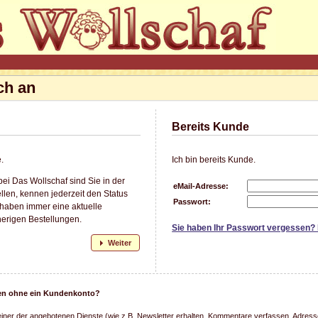
ch an
Bereits Kunde
.
Ich bin bereits Kunde.
ei Das Wollschaf sind Sie in der
eMail-Adresse:
llen, kennen jederzeit den Status
Passwort:
 haben immer eine aktuelle
herigen Bestellungen.
Sie haben Ihr Passwort vergessen?
Weiter
llen ohne ein Kundenkonto?
einer der angebotenen Dienste (wie z.B. Newsletter erhalten, Kommentare verfassen, Adresse