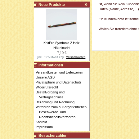
ist, wenn Sie kein Kundenk
Neue Produkte
Daten (Name, Adresse, ...
Ein Kundenkonto ist schne
Wollen Sie trotzdem ohne Ko
KnitPro Symfonie 2 Holz
Häkelnadel
7,10 €
[inkl. 19% MwSt zzgl.
Versandkosten
]
Informationen
Versandkosten und Lieferzeiten
Unsere AGB
Privatsphäre und Datenschutz
Widerrufsrecht
Bestellvorgang und
Vertragsschluss
Bezahlung und Rechnung
Verfahren zum außergerichtlichen
Beschwerde- und
Rechtsbehelfsverfahren
Kontakt
Impressum
Besucherzähler