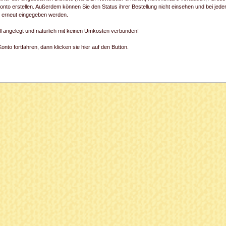
onto erstellen. Außerdem können Sie den Status ihrer Bestellung nicht einsehen und bei jede
) erneut eingegeben werden.
ll angelegt und natürlich mit keinen Umkosten verbunden!
nto fortfahren, dann klicken sie hier auf den Button.