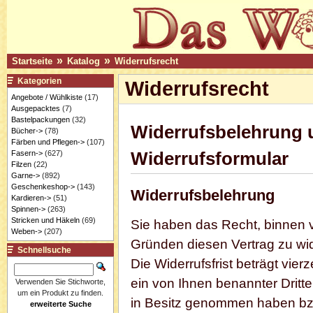
»
»
Startseite
Katalog
Widerrufsrecht
Kategorien
Widerrufsrecht
Angebote / Wühlkiste
(17)
Ausgepacktes
(7)
Bastelpackungen
(32)
Widerrufsbelehrung 
Bücher->
(78)
Färben und Pflegen->
(107)
Fasern->
(627)
Widerrufsformular
Filzen
(22)
Garne->
(892)
Geschenkeshop->
(143)
Widerrufsbelehrung
Kardieren->
(51)
Spinnen->
(263)
Stricken und Häkeln
(69)
Sie haben das Recht, binnen
Weben->
(207)
Gründen diesen Vertrag zu wid
Schnellsuche
Die Widerrufsfrist beträgt vi
ein von Ihnen benannter Dritter
Verwenden Sie Stichworte,
um ein Produkt zu finden.
in Besitz genommen haben bzw
erweiterte Suche