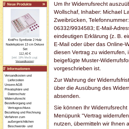
Um Ihr Widerrufsrecht auszuü
Neue Produkte
Wollschaf, Inhaber: Michael L
Zweibrücken, Telefonnummer
06332/9934583; E-Mail-Adresse
eindeutigen Erklärung (z. B. ei
KnitPro Symfonie 2 Holz
E-Mail oder über das Online-W
Nadelspitzen 13 cm Deluxe
Set
diesen Vertrag zu widerrufen, 
112,40 €
[inkl. 19% MwSt zzgl.
beigefügte Muster-Widerrufsfo
Versandkosten
]
vorgeschrieben ist.
Informationen
Versandkosten und
Zur Wahrung der Widerrufsfrist 
Lieferzeiten
Unsere AGB
über die Ausübung des Widerruf
Privatsphäre und
Datenschutz
absenden.
Widerrufsrecht
Bestellvorgang und
Sie können Ihr Widerrufsrecht
Vertragsschluss
Bezahlung und Rechnung
Menüpunk "Vertrag widerrufen
Verfahren zum
außergerichtlichen
nutzen, übermitteln wir Ihnen 
Beschwerde- und